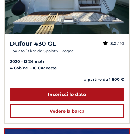
Dufour 430 GL
8,2 /
10
Spalato (8 km da Spalato - Rogac)
2020
13.24 metri
4 Cabine
10 Cuccette
a partire da 1 800 €
Inserisci le date
Vedere la barca