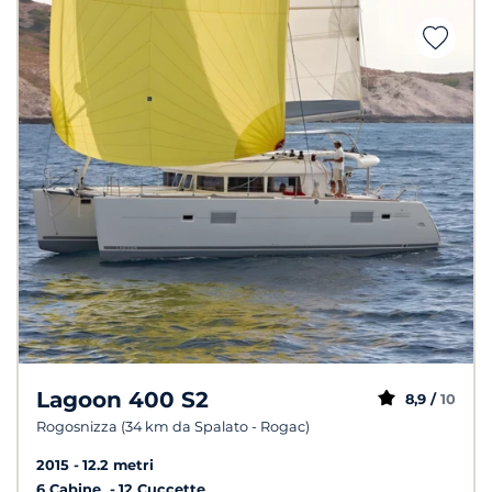
Lagoon 400 S2
8,9 /
10
Rogosnizza (34 km da Spalato - Rogac)
2015
12.2 metri
6 Cabine
12 Cuccette