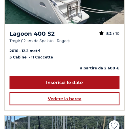
Lagoon 400 S2
8,2 /
10
Trogir (12 km da Spalato - Rogac)
2016
12.2 metri
5 Cabine
11 Cuccette
a partire da 2 600 €
Inserisci le date
Vedere la barca