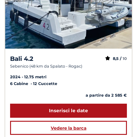
Bali 4.2
8,5 /
10
Sebenico (48 km da Spalato - Rogac)
2024
12.75 metri
6 Cabine
12 Cuccette
a partire da 2 585 €
Inserisci le date
Vedere la barca