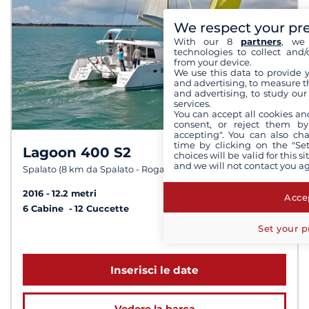
We respect your pr
With our 8
partners
, we 
technologies to collect and/
from your device.
We use this data to provide 
and advertising, to measure t
and advertising, to study ou
services.
You can accept all cookies an
consent, or reject them by
accepting". You can also ch
time by clicking on the "Set
Lagoon 400 S2
8,9 /
10
choices will be valid for this 
and we will not contact you a
Spalato (8 km da Spalato - Rogac)
2016
12.2 metri
Accep
6 Cabine
12 Cuccette
Set your p
a partire da 3 000 €
Inserisci le date
Vedere la barca