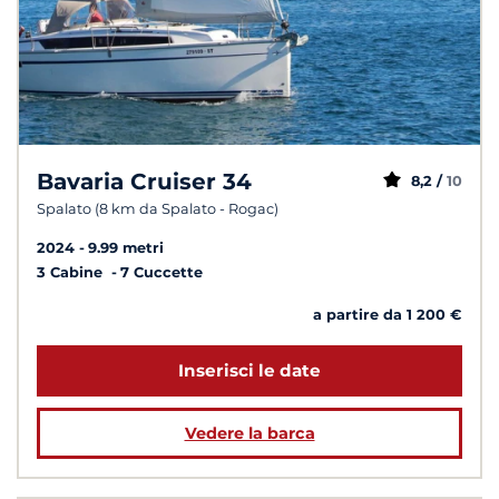
Bavaria Cruiser 34
8,2 /
10
Spalato (8 km da Spalato - Rogac)
2024
9.99 metri
3 Cabine
7 Cuccette
a partire da 1 200 €
Inserisci le date
Vedere la barca