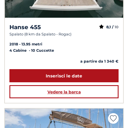
Hanse 455
8,1 /
10
Spalato (8 km da Spalato - Rogac)
2018
13.95 metri
4 Cabine
10 Cuccette
a partire da 1 340 €
Inserisci le date
Vedere la barca