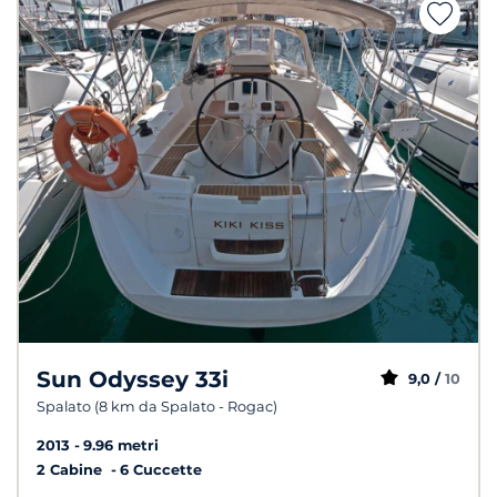
Sun Odyssey 33i
9,0 /
10
Spalato (8 km da Spalato - Rogac)
2013
9.96 metri
2 Cabine
6 Cuccette