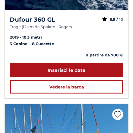
Dufour 360 GL
8,9 /
10
Trogir (12 km da Spalato - Rogac)
2019
10.3 metri
3 Cabine
8 Cuccette
a partire da 700 €
Inserisci le date
Vedere la barca