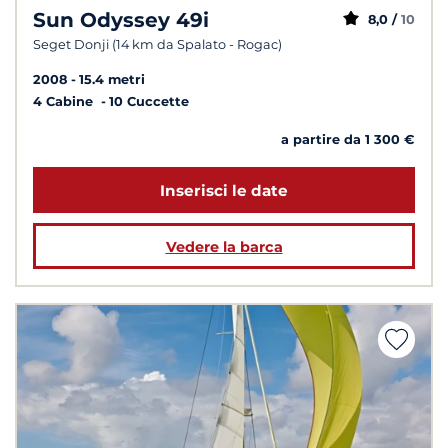
Sun Odyssey 49i
8,0 /
10
Seget Donji (14 km da Spalato - Rogac)
2008
15.4 metri
4 Cabine
10 Cuccette
a partire da 1 300 €
Inserisci le date
Vedere la barca