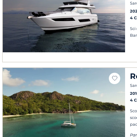
Sa
20
4 
Sci
Ba
R
Sa
201
4 
Sco
sco
pad
Par