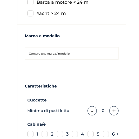
Barca a motore < 24 m
Yacht > 24 m
Marca e modello
Caratteristiche
Cuccette
-
+
Minimo di posti letto
0
Cabina/e
1
2
3
4
5
6 +