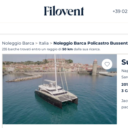
+39 02
Noleggio Barca
Italia
Noleggio Barca Policastro Bussent
235 barche trovati entro un raggio di
50 km
dalla sua ricerca.
S
Napo
Sa
201
3 
Jac
pad