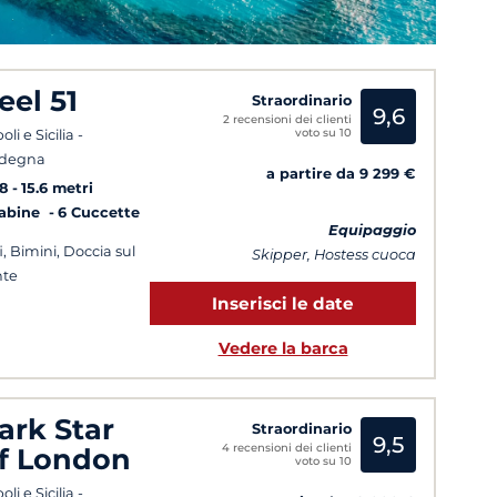
eel 51
Straordinario
9,6
2 recensioni dei clienti
voto su 10
li e Sicilia -
rdegna
a partire da 9 299 €
8
15.6 metri
Cabine
6 Cuccette
Equipaggio
i, Bimini, Doccia sul
Skipper, Hostess cuoca
nte
Inserisci le date
Vedere la barca
ark Star
Straordinario
9,5
4 recensioni dei clienti
f London
voto su 10
li e Sicilia -