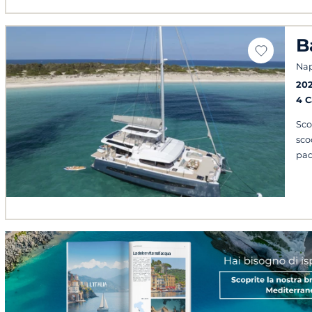
B
Napo
20
4 
Sco
sco
pad