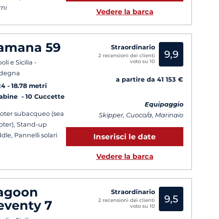
rni
Vedere la barca
amana 59
Straordinario
9,9
2 recensioni dei clienti
voto su 10
li e Sicilia -
rdegna
a partire da 41 153 €
24
18.78 metri
Cabine
10 Cuccette
Equipaggio
oter subacqueo (sea
Skipper, Cuoco/a, Marinaio
oter), Stand-up
dle, Pannelli solari
Inserisci le date
Vedere la barca
agoon
Straordinario
9,5
2 recensioni dei clienti
eventy 7
voto su 10