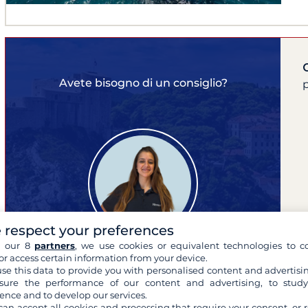
Avete bisogno di un consiglio?
p
 respect your preferences
h our 8
partners
, we use cookies or equivalent technologies to co
or access certain information from your device.
se this data to provide you with personalised content and advertisin
ure the performance of our content and advertising, to stud
Carlotta
ence and to develop our services.
esperta delle tue crociere
can accept all cookies and processing that require your consent, or r