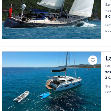
Sa
198
5 
Bim
pad
L
Sa
20
3 
Sta
Ba