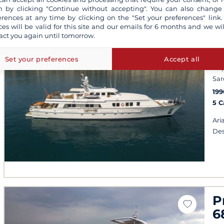
 by clicking "Continue without accepting". You can also change
erences at any time by clicking on the "Set your preferences" link.
ces will be valid for this site and our emails for 6 months and we wil
act you again until tomorrow.
F
Set your preferences
Accept all
Napo
Sa
199
5 
Ari
Des
P
6