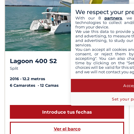
We respect your pr
With our 8
partners
, we 
technologies to collect and/
from your device.
We use this data to provide 
and advertising, to measure t
and advertising, to study ou
services.
You can accept all cookies an
consent, or reject them by
accepting". You can also ch
Lagoon 400 S2
8,9 /
10
time by clicking on the "Set
choices will be valid for this 
Split
and we will not contact you a
2016
12.2 metros
Accep
6 Camarotes
12 Camas
a partir de 3 000 €
Set your p
Introduce tus fechas
Ver el barco