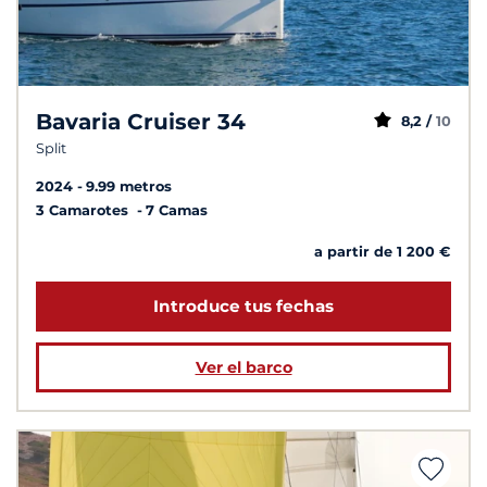
Bavaria Cruiser 34
8,2 /
10
Split
2024
9.99 metros
3 Camarotes
7 Camas
a partir de 1 200 €
Introduce tus fechas
Ver el barco