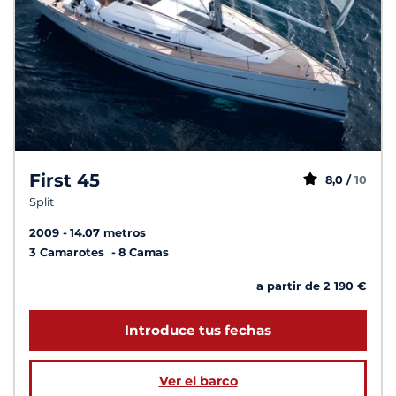
First 45
8,0 /
10
Split
2009
14.07 metros
3 Camarotes
8 Camas
a partir de 2 190 €
Introduce tus fechas
Ver el barco