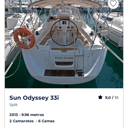
Sun Odyssey 33i
9,0 /
10
Split
2013
9.96 metros
2 Camarotes
6 Camas