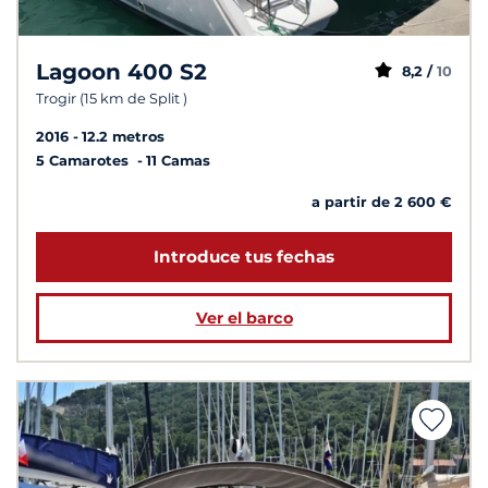
Lagoon 400 S2
8,2 /
10
Trogir (15 km de Split )
2016
12.2 metros
5 Camarotes
11 Camas
a partir de 2 600 €
Introduce tus fechas
Ver el barco