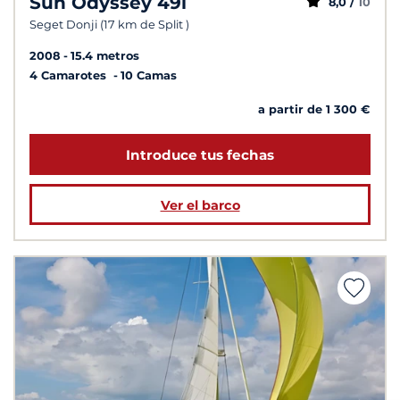
Sun Odyssey 49i
8,0 /
10
Seget Donji (17 km de Split )
2008
15.4 metros
4 Camarotes
10 Camas
a partir de 1 300 €
Introduce tus fechas
Ver el barco