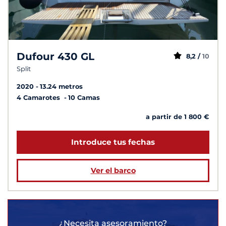
Dufour 430 GL
8,2 /
10
Split
2020
13.24 metros
4 Camarotes
10 Camas
a partir de 1 800 €
Introduce tus fechas
Ver el barco
¿Necesita asesoramiento?