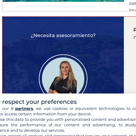
Sal
los
¿Necesita asesoramiento?
 respect your preferences
h our 8
partners
, we use cookies or equivalent technologies to co
or access certain information from your device.
se this data to provide you with personalised content and advertisin
Pauline
ure the performance of our content and advertising, to stud
experta en tus cruceros
ence and to develop our services.
can accept all cookies and processing that require your consent, or r