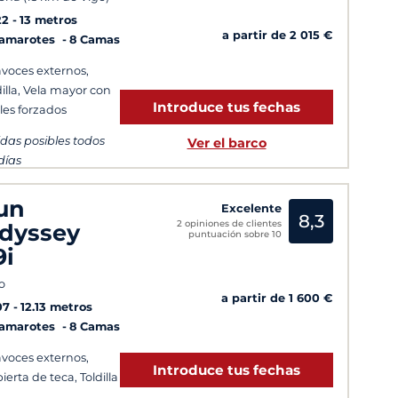
22
13 metros
a partir de 2 015 €
Camarotes
8 Camas
avoces externos,
dilla, Vela mayor con
Introduce tus fechas
les forzados
idas posibles todos
Ver el barco
 días
un
Excelente
8,3
2 opiniones de clientes
dyssey
puntuación sobre 10
9i
o
a partir de 1 600 €
07
12.13 metros
Camarotes
8 Camas
avoces externos,
Introduce tus fechas
ierta de teca, Toldilla