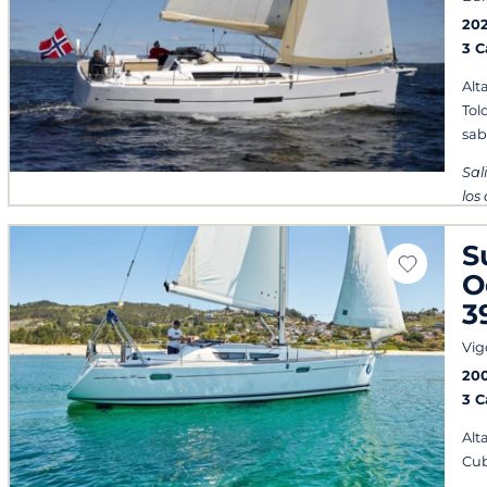
20
3 
Alt
Tol
sab
Sal
los
S
O
3
Vig
20
3 
Alt
Cub