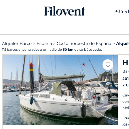
+34 9
Alquiler Barco
España
Costa noroeste de España
Alqui
115 barcos encontrados a un radio de
50 km
de su búsqueda.
H
Bai
201
2 
Cal
con
Mol
Sal
los