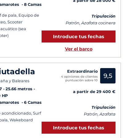
a partir de 28 000 €
Camarotes
8 Camas
f de pala, Equipo de
Tripulación
eo, Scooter
Patrón, Azafata cocinera
acuático (sea
oter)
Introduce tus fechas
Ver el barco
iutadella
Extraordinario
9,5
4 opiniones de clientes
puntuación sobre 10
aña y Baleares
7
25.66 metros
a partir de 29 400 €
0 HP
Camarotes
6 Camas
Tripulación
e acondicionado, Surf
Patrón, Azafata
pala, Wakeboard
Introduce tus fechas