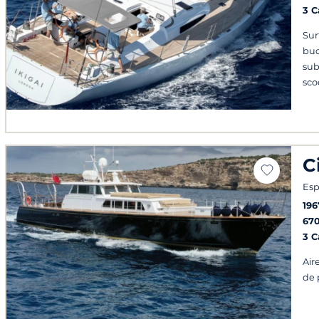
3 
Sur
buc
sub
sco
C
Esp
196
67
3 
Air
de 