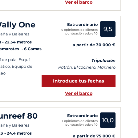
Ver el barco
ally One
Extraordinario
9,5
4 opiniones de clientes
puntuación sobre 10
aña y Baleares
1
22.34 metros
a partir de 30 000 €
Camarotes
6 Camas
f de pala, Esquí
Tripulación
ático, Equipo de
Patrón, El cocinero, Marinero
ceo
Introduce tus fechas
Ver el barco
unreef 80
Extraordinario
10,0
1 opiniones de clientes
puntuación sobre 10
aña y Baleares
23
24.4 metros
a partir de 75 000 €