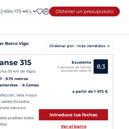
12 694 173
Es
Obtener un presupuesto
ler Barco Vigo
Ordenar por : más vendidos
anse 315
Excelente
8,3
2 opiniones de clientes
puntuación sobre 10
ona (15 km de Vigo)
7
9.75 metros
Camarotes
6 Camas
a partir de 1 475 €
efacción, Vela mayor
 sables forzados,
inete eléctrico
Introduce tus fechas
idas posibles todos
 días
Ver el barco