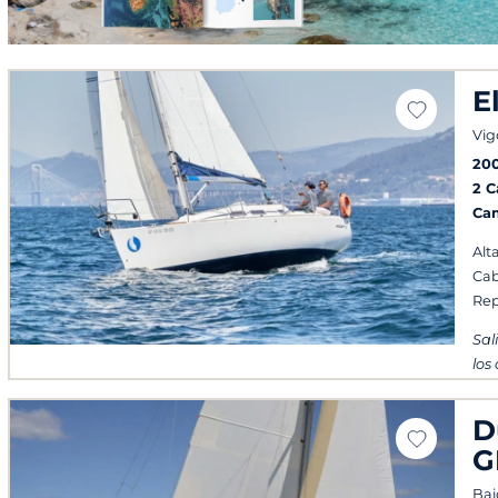
E
Vig
20
2 
Ca
Alt
Cab
Rep
Sal
los
D
G
Bai