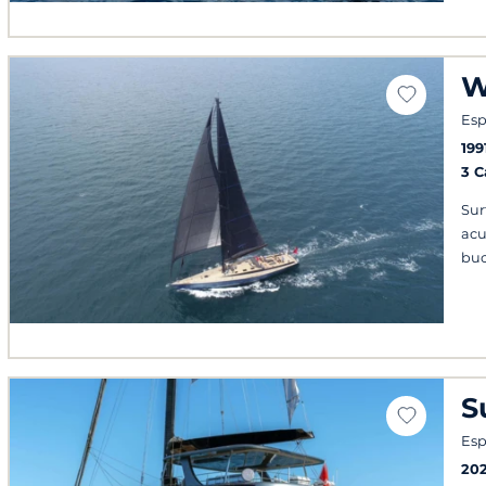
W
Esp
199
3 
Sur
acu
bu
S
Esp
20