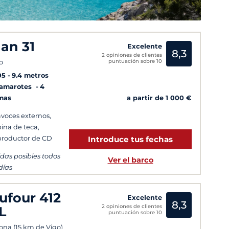
lan 31
Excelente
8,3
2 opiniones de clientes
puntuación sobre 10
o
05
9.4 metros
Camarotes
4
a partir de 1 000 €
mas
avoces externos,
ina de teca,
roductor de CD
Introduce tus fechas
idas posibles todos
Ver el barco
 días
ufour 412
Excelente
8,3
2 opiniones de clientes
L
puntuación sobre 10
ona (15 km de Vigo)