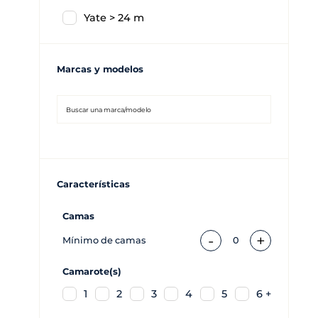
Yate > 24 m
Marcas y modelos
Características
Camas
-
+
Mínimo de camas
0
Camarote(s)
1
2
3
4
5
6 +