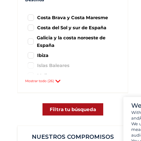
Costa Brava y Costa Maresme
Costa del Sol y sur de España
Galicia y la costa noroeste de
España
Ibiza
Islas Baleares
Mallorca
Mostrar todo (26)
Menorca
Murcia y Costa de Levante
We
Alicante
1
Filtra tu búsqueda
Wit
Baiona
11
and/
We u
Barcelona
44
meas
audi
Cala d'Or
6
NUESTROS COMPROMISOS
You 