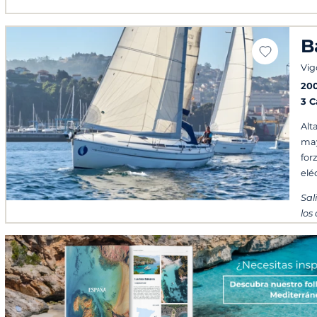
B
Vig
20
3 
Alt
may
for
elé
Sal
los