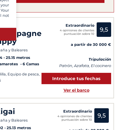
 your
 Your
l not
/Y
Extraordinario
9,5
4 opiniones de clientes
hampagne
puntuación sobre 10
ippy
a partir de 30 000 €
aña y Baleares
14
25.15 metros
Tripulación
Camarotes
6 Camas
Patrón, Azafata, El cocinero
dilla, Equipo de pesca,
Introduce tus fechas
i
Ver el barco
kigai
Extraordinario
9,5
4 opiniones de clientes
puntuación sobre 10
aña y Baleares
02
25.13 metros