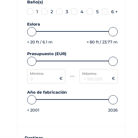
Baño(s)
1
2
3
4
5
6 +
Eslora
<
20
ft /
6.1
m
>
80
ft /
23.77
m
Presupuesto (EUR)
Mínimo
Máximo
€
€
Año de fabricación
<
2001
2026
Destinos