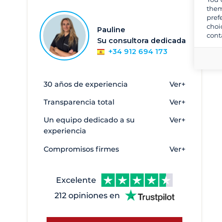
Can Pastilla - Club Marítimo San
them
14
pref
Antonio De La Playa
choi
Pauline
cont
Cádiz - El puerto de Santa María
1
Su consultora dedicada
Denia
26
+34 912 694 173
Empuriabrava
8
Formentera
4
30 años de experiencia
Ver+
Marbella
4
Transparencia total
Ver+
Palamós
9
Un equipo dedicado a su
Ver+
Palma
188
experiencia
Puerto Sotogrande
4
Compromisos firmes
Ver+
Puerto deportivo de Cangas
4
Roses
6
Excelente
Sant Carles de la Rápita
2
212 opiniones en
Sitges - Aiguadolç
11