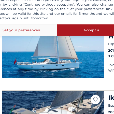
 by clicking "Continue without accepting". You can also change
erences at any time by clicking on the "Set your preferences" link.
ces will be valid for this site and our emails for 6 months and we wil
act you again until tomorrow.
S
C
Set your preferences
Accept all
H
Esp
20
3 
Tol
Wif
I
Esp
20