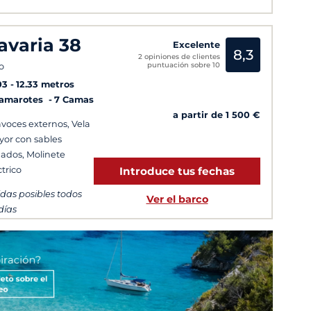
avaria 38
Excelente
8,3
2 opiniones de clientes
puntuación sobre 10
o
03
12.33 metros
Camarotes
7 Camas
a partir de 1 500 €
avoces externos, Vela
or con sables
zados, Molinete
ctrico
Introduce tus fechas
idas posibles todos
Ver el barco
 días