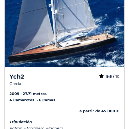
Ych2
9,6 /
10
Grecia
2009
27.71 metros
4 Camarotes
6 Camas
a partir de 45 000 €
Tripulación
Patrón, El cocinero, Marinero