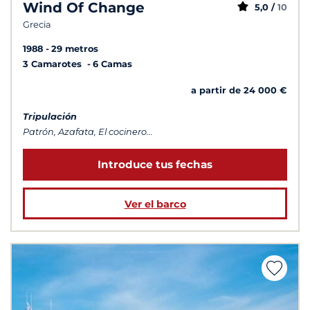
Wind Of Change
5,0 /
10
Grecia
1988
29 metros
3 Camarotes
6 Camas
a partir de 24 000 €
Tripulación
Patrón, Azafata, El cocinero...
Introduce tus fechas
Ver el barco