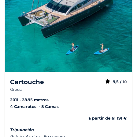
Cartouche
9,5 /
10
Grecia
2011
28.95 metros
4 Camarotes
8 Camas
a partir de 61 191 €
Tripulación
Patrón, Azafata, El cocinero...