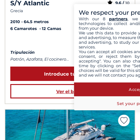
S/Y Atlantic
9,6 /
10
Grecia
We respect your pr
With our 8
partners
, we 
2010
64.5 metros
technologies to collect and/
from your device.
6 Camarotes
12 Camas
We use this data to provide 
and advertising, to measure t
a partir de 137 000 €
and advertising, to study ou
services.
You can accept all cookies an
Tripulación
consent, or reject them by
Patrón, Azafata, El cocinero...
accepting". You can also ch
time by clicking on the "Set
choices will be valid for this 
Introduce tus fechas
and we will not contact you a
Accep
Ver el barco
Set your p