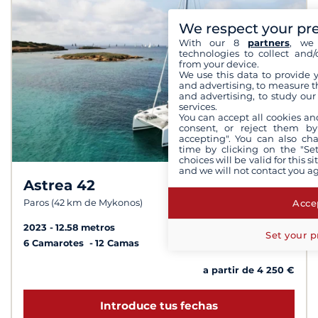
We respect your pr
With our 8
partners
, we 
technologies to collect and/
from your device.
We use this data to provide 
and advertising, to measure t
and advertising, to study ou
services.
You can accept all cookies an
consent, or reject them by
accepting". You can also ch
time by clicking on the "Set
choices will be valid for this 
and we will not contact you a
Astrea 42
7,9 /
10
Accep
Paros (42 km de Mykonos)
2023
12.58 metros
Set your p
6 Camarotes
12 Camas
a partir de 4 250 €
Introduce tus fechas