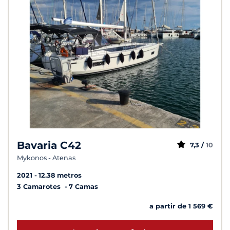
Bavaria C42
7,3 /
10
Mykonos - Atenas
2021
12.38 metros
3 Camarotes
7 Camas
a partir de 1 569 €