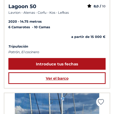
Lagoon 50
8,0 /
10
Lavrion - Atenas - Corfu - Kos - Lefkas
2020
14.75 metros
6 Camarotes
10 Camas
a partir de 15 000 €
Tripulación
Patrón, El cocinero
Introduce tus fechas
Ver el barco