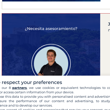
¿Necesita asesoramiento?
 respect your preferences
h our 8
partners
, we use cookies or equivalent technologies to co
or access certain information from your device.
se this data to provide you with personalised content and advertisin
Jean Paul
ure the performance of our content and advertising, to stud
experto en tus cruceros
ence and to develop our services.
can accept all cookies and processing that require your consent, or r