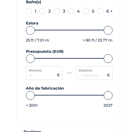
Baño(s)
1
2
3
4
5
6 +
Eslora
25
ft /
7.01
m
>
80
ft /
23.77
m
Presupuesto (EUR)
Mínimo
Máximo
€
€
Año de fabricación
<
2001
2027
Destinos