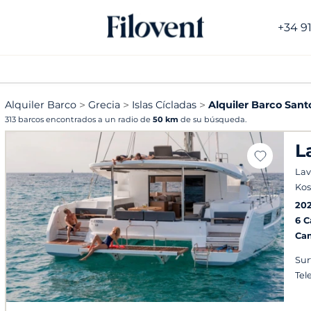
+34 9
Alquiler Barco
Grecia
Islas Cícladas
Alquiler Barco Santo
313 barcos encontrados a un radio de
50 km
de su búsqueda.
L
Lav
Kos
20
6 
Ca
Surf
Tel