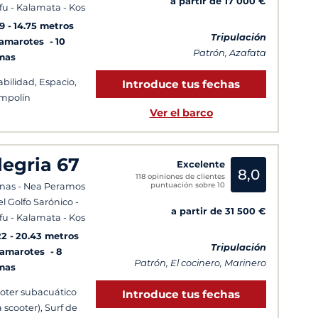
a partir de 17 000 €
fu - Kalamata - Kos
9
14.75 metros
Tripulación
Camarotes
10
Patrón, Azafata
mas
abilidad, Espacio,
Introduce tus fechas
mpolín
Ver el barco
legria 67
Excelente
8,0
118 opiniones de clientes
puntuación sobre 10
nas - Nea Peramos
el Golfo Sarónico -
a partir de 31 500 €
fu - Kalamata - Kos
22
20.43 metros
Tripulación
Camarotes
8
Patrón, El cocinero, Marinero
mas
oter subacuático
Introduce tus fechas
a scooter), Surf de