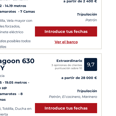
a partir de 2 400 €
2
14.19 metros
Camarotes
7 Camas
Tripulación
Patrón
dilla, Vela mayor con
les forzados,
Introduce tus fechas
inete eléctrico
idas posibles todos
Ver el barco
 días
agoon 630
Extraordinario
9,7
3 opiniones de clientes
Y
puntuación sobre 10
cia
a partir de 28 000 €
5
19.05 metros
0 HP
Tripulación
Camarotes
8
Patrón, El cocinero, Marinero
mas
Introduce tus fechas
i, Toldilla, Ducha en
ierta