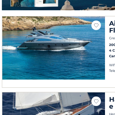
A
F
Gre
20
4 
Ca
Wif
Tel
H
e
Her