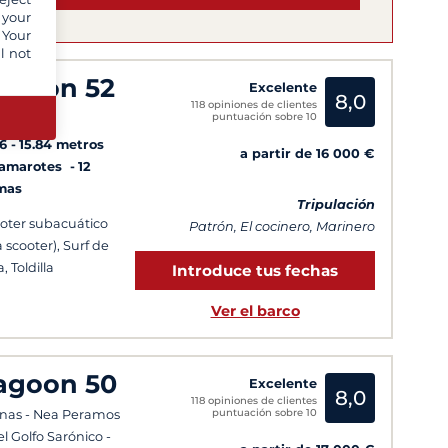
 your
 Your
l not
agoon 52
Excelente
8,0
118 opiniones de clientes
puntuación sobre 10
torini
6
15.84 metros
a partir de 16 000 €
Camarotes
12
mas
Tripulación
oter subacuático
Patrón, El cocinero, Marinero
a scooter), Surf de
, Toldilla
Introduce tus fechas
Ver el barco
agoon 50
Excelente
8,0
118 opiniones de clientes
puntuación sobre 10
nas - Nea Peramos
el Golfo Sarónico -