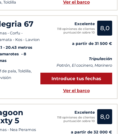
Ver el barco
, Toldilla
legria 67
Excelente
8,0
118 opiniones de clientes
puntuación sobre 10
nas - Corfu -
amata - Kos - Lavrion
a partir de 31 500 €
1
20.43 metros
Camarotes
8
Tripulación
mas
Patrón, El cocinero, Marinero
 de pala, Toldilla,
evisión
Introduce tus fechas
Ver el barco
agoon
Excelente
8,0
118 opiniones de clientes
ixty 5
puntuación sobre 10
nas - Nea Peramos
a partir de 32 000 €