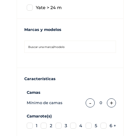
Yate > 24 m
Marcas y modelos
Características
Camas
-
+
Mínimo de camas
0
Camarote(s)
1
2
3
4
5
6 +