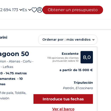
12 694 173
Es
Obtener un presupuesto
rini
Ordenar por : más vendidos
agoon 50
Excelente
8,0
118 opiniones de clientes
puntuación sobre 10
rion - Atenas - Corfu -
 - Lefkas
a partir de 15 000 €
20
14.75 metros
Camarotes
10
Tripulación
mas
Patrón, El cocinero
 de pala, Toldilla,
evisión
Introduce tus fechas
Ver el barco