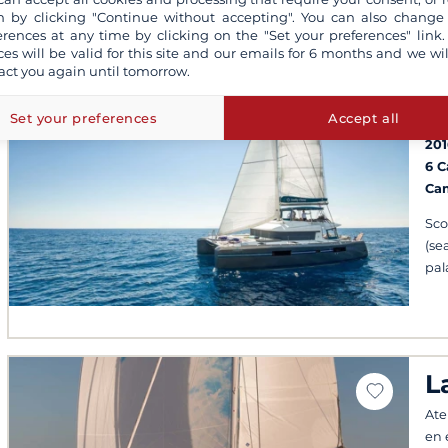
 by clicking "Continue without accepting". You can also change
erences at any time by clicking on the "Set your preferences" link.
ces will be valid for this site and our emails for 6 months and we wil
act you again until tomorrow.
L
Set your preferences
Accept all
San
201
6 
Ca
Sco
(se
pala
L
Ate
en 