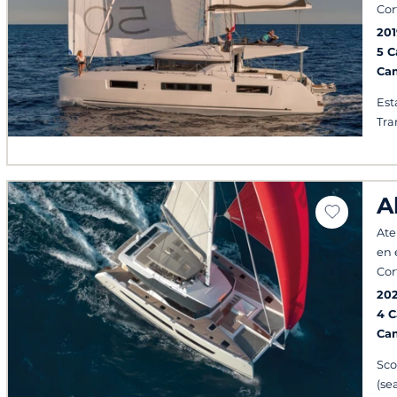
Cor
201
5 
Ca
Est
Tra
A
Ate
en 
Cor
20
4 
Ca
Sco
(se