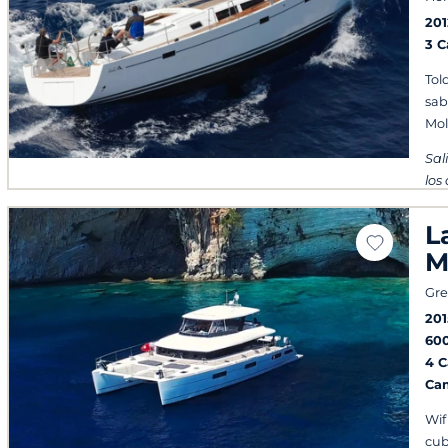
201
3 
Tol
sab
Mol
Sal
los
L
M
Gre
201
60
4 
Ca
Wif
cub