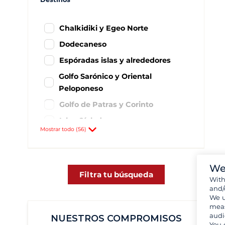
Chalkidiki y Egeo Norte
Dodecaneso
Espóradas islas y alrededores
Golfo Sarónico y Oriental
Peloponeso
Golfo de Patras y Corinto
Islas Cícladas
Mostrar todo (56)
Mar Jónico griego
Sur del Peloponeso
We
Achillio
2
Filtra tu búsqueda
Wit
Aigeiros- port Fanari
1
and/
We u
Astakos
3
meas
audi
Atenas
856
NUESTROS COMPROMISOS
You 