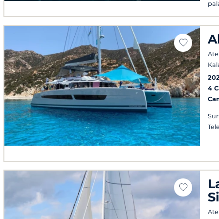
pala
A
Ate
Kal
202
4 
Ca
Surf
Tel
L
S
Ate