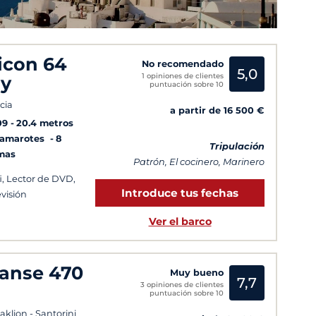
icon 64
No recomendado
5,0
1 opiniones de clientes
ly
puntuación sobre 10
cia
a partir de 16 500 €
09
20.4 metros
Camarotes
8
Tripulación
mas
Patrón, El cocinero, Marinero
i, Lector de DVD,
Introduce tus fechas
evisión
Ver el barco
anse 470
Muy bueno
7,7
3 opiniones de clientes
puntuación sobre 10
aklion - Santorini