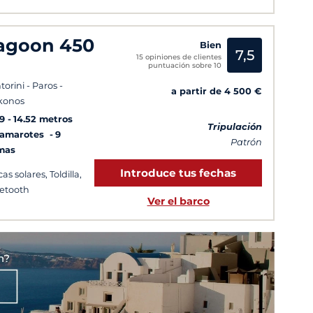
agoon 450
Bien
7,5
15 opiniones de clientes
puntuación sobre 10
torini - Paros -
a partir de 4 500 €
konos
9
14.52 metros
Tripulación
Camarotes
9
Patrón
mas
Introduce tus fechas
as solares, Toldilla,
etooth
Ver el barco