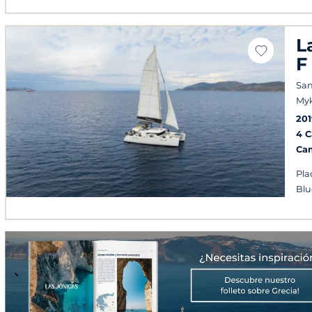
L
F
San
My
201
4 
Ca
Plac
Blu