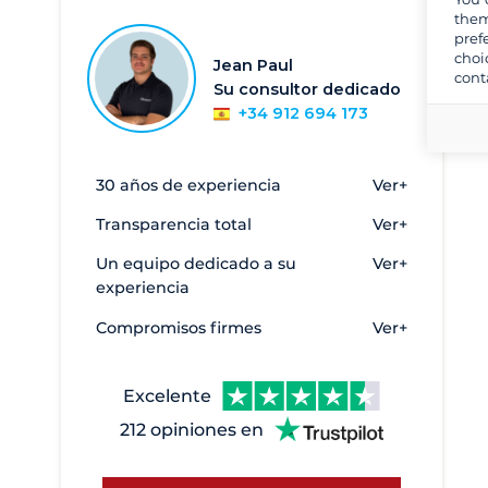
Corfu
304
them
pref
Creta
5
choi
Jean Paul
cont
Egina
2
Su consultor dedicado
+34 912 694 173
Elefsina - Marina Kalympaki
6
Eleusis
3
30 años de experiencia
Ver+
Evia - Oreoi
2
Transparencia total
Ver+
Galatas
1
Heraklion
2
Un equipo dedicado a su
Ver+
experiencia
Kalamata
17
Compromisos firmes
Ver+
Kavala
27
Kefalonia
33
Excelente
Keramoti
10
212 opiniones en
Kiato
8
Kilini
1