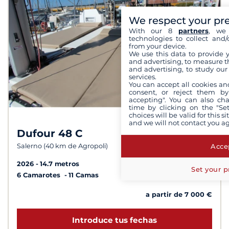
We respect your pr
With our 8
partners
, we 
technologies to collect and/
from your device.
We use this data to provide 
and advertising, to measure t
and advertising, to study ou
services.
You can accept all cookies an
consent, or reject them by
accepting". You can also ch
time by clicking on the "Set
choices will be valid for this 
and we will not contact you a
Dufour 48 C
9,4 /
10
Accep
Salerno (40 km de Agropoli)
2026
14.7 metros
Set your p
6 Camarotes
11 Camas
a partir de 7 000 €
Introduce tus fechas