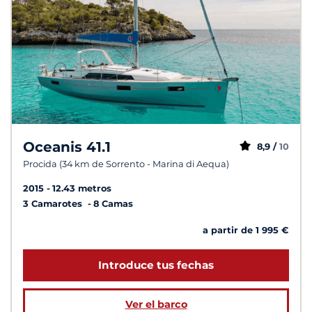
Oceanis 41.1
8,9 /
10
Procida (34 km de Sorrento - Marina di Aequa)
2015
12.43 metros
3 Camarotes
8 Camas
a partir de 1 995 €
Introduce tus fechas
Ver el barco