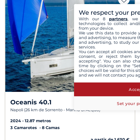
We respect your pr
With our 8
partners
, we 
technologies to collect and/
from your device.
We use this data to provide 
and advertising, to measure t
and advertising, to study ou
services.
You can accept all cookies an
consent, or reject them by
accepting". You can also ch
time by clicking on the "Set
choices will be valid for this 
and we will not contact you a
Accep
Oceanis 40.1
9,0 /
10
Set your p
Napoli (26 km de Sorrento - Marina di Aequa)
2024
12.87 metros
3 Camarotes
8 Camas
a partir de 1 630 €