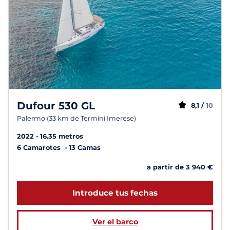
Dufour 530 GL
8,1 /
10
Palermo (33 km de Termini Imerese)
2022
16.35 metros
6 Camarotes
13 Camas
a partir de 3 940 €
Introduce tus fechas
Ver el barco