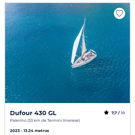
Dufour 430 GL
7,7 /
10
Palermo (33 km de Termini Imerese)
2023
13.24 metros