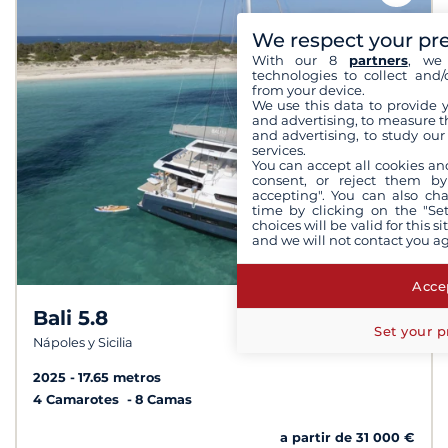
We respect your pr
With our 8
partners
, we 
technologies to collect and/
from your device.
We use this data to provide 
and advertising, to measure t
and advertising, to study ou
services.
You can accept all cookies an
consent, or reject them by
accepting". You can also ch
time by clicking on the "Set
choices will be valid for this 
and we will not contact you a
Accep
Bali 5.8
Set your p
Nápoles y Sicilia
2025
17.65 metros
4 Camarotes
8 Camas
a partir de 31 000 €