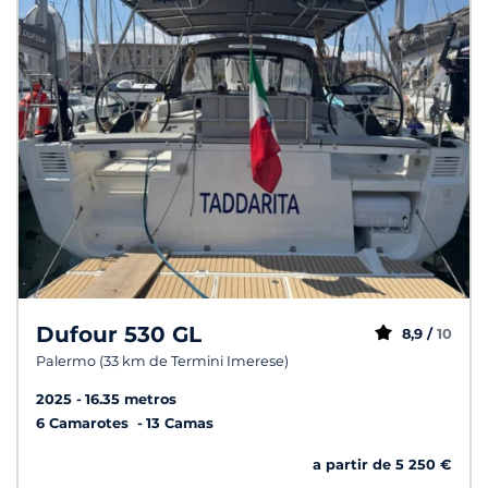
Dufour 530 GL
8,9 /
10
Palermo (33 km de Termini Imerese)
2025
16.35 metros
6 Camarotes
13 Camas
a partir de 5 250 €