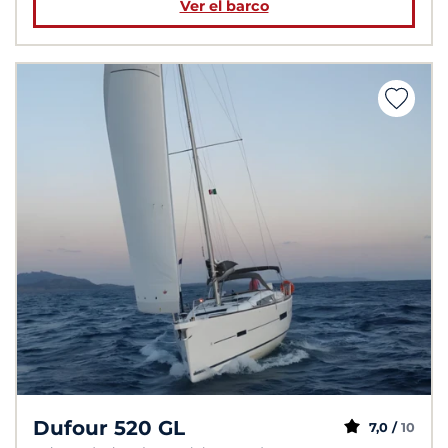
Ver el barco
Dufour 520 GL
7,0 /
10