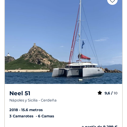
Neel 51
9,6 /
10
Nápoles y Sicilia - Cerdeña
2018
15.6 metros
3 Camarotes
6 Camas
a partir de 9 299 €