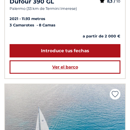
Dufour 390 GL
8,3 /
10
Palermo (33 km de Termini Imerese)
2021
11.93 metros
3 Camarotes
8 Camas
a partir de 2 000 €
Introduce tus fechas
Ver el barco