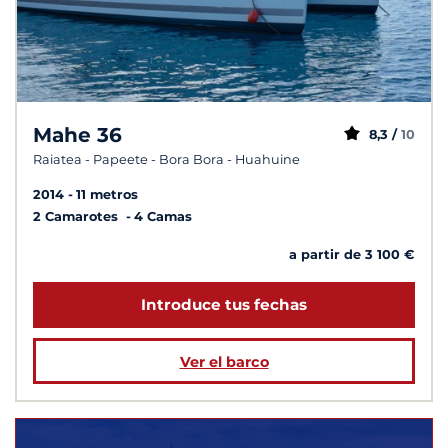
Mahe 36
8,3 /
10
Raiatea - Papeete - Bora Bora - Huahuine
2014
11 metros
2 Camarotes
4 Camas
a partir de 3 100 €
Introduce tus fechas
Ver el barco