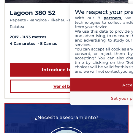
We respect your pr
Lagoon 380 S2
7,9 /
With our 8
partners
, we 
10
Papeete - Rangiroa - Tikehau - Bora Bora -
technologies to collect and/
from your device.
Raiatea
We use this data to provide 
and advertising, to measure t
2017
11.73 metros
and advertising, to study ou
4 Camarotes
8 Camas
services.
You can accept all cookies an
consent, or reject them by
a partir de 4 100 €
accepting". You can also ch
time by clicking on the "Set
choices will be valid for this 
Introduce tus fechas
and we will not contact you a
Accep
Ver el barco
Set your p
¿Necesita asesoramiento?