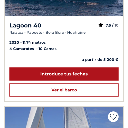
Lagoon 40
7,6 /
10
Raiatea - Papeete - Bora Bora - Huahuine
2020
11.74 metros
4 Camarotes
10 Camas
a partir de 5 200 €
Introduce tus fechas
Ver el barco