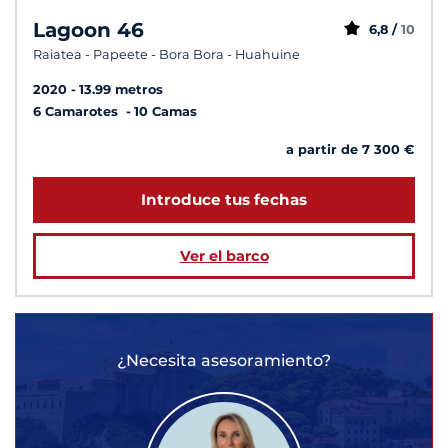
Lagoon 46
6,8 /
10
Raiatea - Papeete - Bora Bora - Huahuine
2020
13.99 metros
6 Camarotes
10 Camas
a partir de 7 300 €
Introduce tus fechas
Ver el barco
¿Necesita asesoramiento?