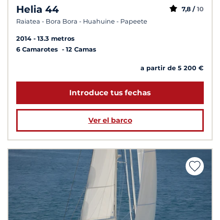
Helia 44
7,8 /
10
Raiatea - Bora Bora - Huahuine - Papeete
2014
13.3 metros
6 Camarotes
12 Camas
a partir de 5 200 €
Introduce tus fechas
Ver el barco