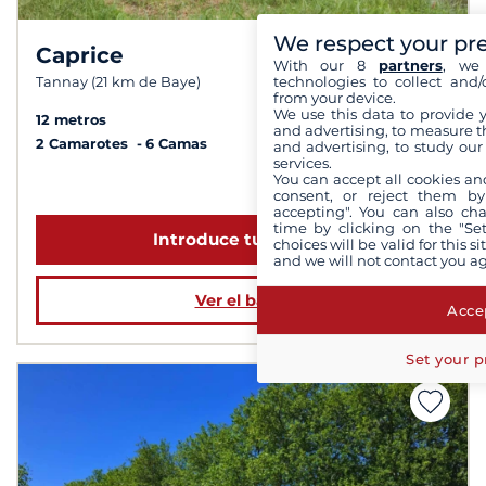
We respect your pr
Caprice
7,9 /
10
With our 8
partners
, we 
technologies to collect and/
Tannay (21 km de Baye)
from your device.
We use this data to provide 
12 metros
and advertising, to measure t
2 Camarotes
6 Camas
and advertising, to study ou
services.
You can accept all cookies an
a partir de 1 659 €
consent, or reject them by
accepting". You can also ch
time by clicking on the "Set
Introduce tus fechas
choices will be valid for this 
and we will not contact you a
Ver el barco
Accep
Set your p