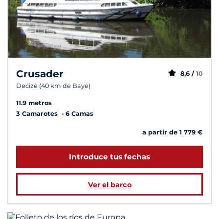
Crusader
8,6 /
10
Decize (40 km de Baye)
11.9 metros
3 Camarotes
6 Camas
a partir de 1 779 €
Introduce tus fechas
Ver el barco