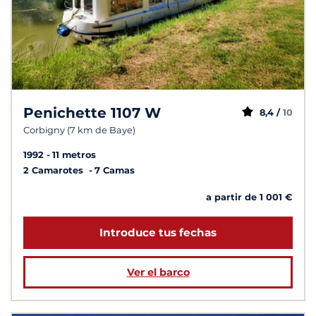
Penichette 1107 W
8,4 /
10
Corbigny (7 km de Baye)
1992
11 metros
2 Camarotes
7 Camas
a partir de 1 001 €
Introduce tus fechas
Ver el barco