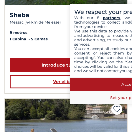
We respect your pr
Sheba
7,9 /
10
With our 8
partners
, we 
technologies to collect and/
Messac (44 km de Melesse)
from your device.
We use this data to provide 
9 metros
and advertising, to measure t
1 Cabina
5 Camas
and advertising, to study ou
services.
You can accept all cookies an
a partir de 1 139 €
consent, or reject them by
accepting". You can also ch
time by clicking on the "Set
Introduce tus fechas
choices will be valid for this 
and we will not contact you a
Ver el barco
Accep
Set your p