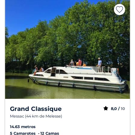
Grand Classique
8,0 /
10
Messac (44 km de Melesse)
14.63 metros
5 Camarotes
12 Camas