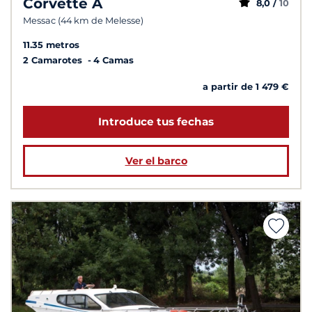
Corvette A
8,0 /
10
Messac (44 km de Melesse)
11.35 metros
2 Camarotes
4 Camas
a partir de 1 479 €
Introduce tus fechas
Ver el barco