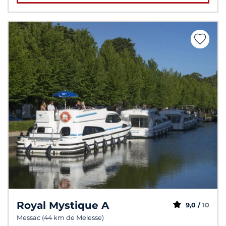
Royal Mystique A
9,0 /
10
Messac (44 km de Melesse)