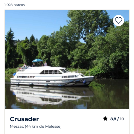
1 028 barcos
Crusader
8,8 /
10
Messac (44 km de Melesse)