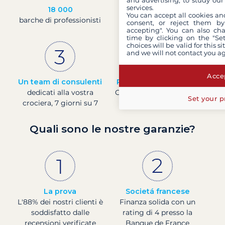
and advertising, to study ou
services.
18 000
30 anni
You can accept all cookies an
barche di professionisti
di esperienza e di
consent, or reject them by
passione
accepting". You can also ch
time by clicking on the "Set
choices will be valid for this 
and we will not contact you a
Accep
Un team di consulenti
Prezzi in tempo reale
dedicati alla vostra
Controllare i prezzi delle
Set your p
crociera, 7 giorni su 7
barche in tempo reale
Quali sono le nostre garanzie?
La prova
Societá francese
L'88% dei nostri clienti è
Finanza solida con un
soddisfatto dalle
rating di 4 presso la
recensioni verificate
Banque de France