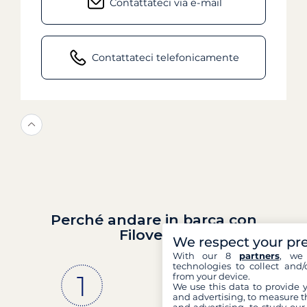
Contattateci via e-mail
Contattateci telefonicamente
Perché andare in barca con
Filovent?
We respect your pr
With our 8
partners
, we 
technologies to collect and/
from your device.
We use this data to provide 
and advertising, to measure t