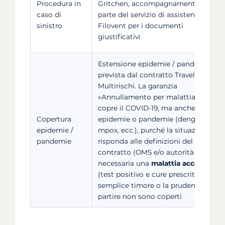
Procedura in
Gritchen, accompagnamento da
caso di
parte del servizio di assistenza
sinistro
Filovent per i documenti
giustificativi
Estensione epidemie / pandemie
prevista dal contratto Travel Pack
Multirischi. La garanzia
«Annullamento per malattia grave»
copre il COVID-19, ma anche altre
Copertura
epidemie o pandemie (dengue,
epidemie /
mpox, ecc.), purché la situazione
pandemie
risponda alle definizioni del
contratto (OMS e/o autorità locali). È
necessaria una
malattia accertata
(test positivo e cure prescritte): il
semplice timore o la prudenza di
partire non sono coperti