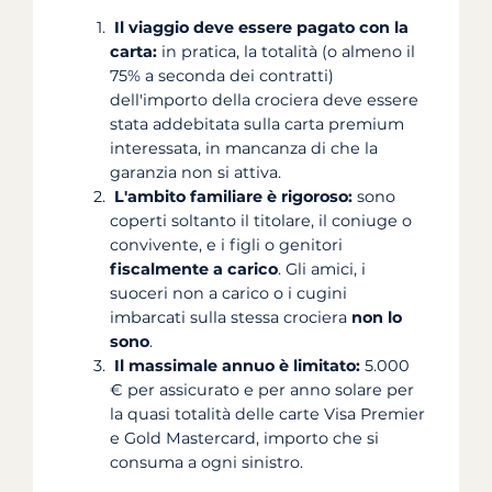
Il viaggio deve essere pagato con la
carta:
in pratica, la totalità (o almeno il
75% a seconda dei contratti)
dell'importo della crociera deve essere
stata addebitata sulla carta premium
interessata, in mancanza di che la
garanzia non si attiva.
L'ambito familiare è rigoroso:
sono
coperti soltanto il titolare, il coniuge o
convivente, e i figli o genitori
fiscalmente a carico
. Gli amici, i
suoceri non a carico o i cugini
imbarcati sulla stessa crociera
non lo
sono
.
Il massimale annuo è limitato:
5.000
€ per assicurato e per anno solare per
la quasi totalità delle carte Visa Premier
e Gold Mastercard, importo che si
consuma a ogni sinistro.