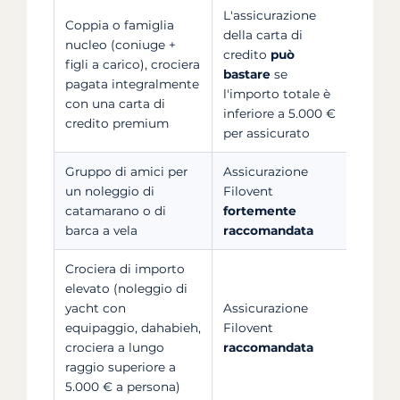
L'assicurazione
Coppia o famiglia
della carta di
nucleo (coniuge +
credito
può
figli a carico), crociera
Ambito
bastare
se
pagata integralmente
massim
l'importo totale è
con una carta di
inferiore a 5.000 €
credito premium
per assicurato
Gruppo di amici per
Assicurazione
Unica 
un noleggio di
Filovent
copre l
catamarano o di
fortemente
d'equ
barca a vela
raccomandata
Crociera di importo
elevato (noleggio di
Massim
yacht con
Assicurazione
credit
equipaggio, dahabieh,
Filovent
indenn
crociera a lungo
raccomandata
propor
raggio superiore a
pagat
5.000 € a persona)