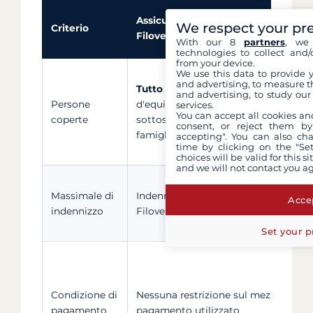
Assicurazione annullamento
We respect your pr
Criterio
Filovent (Gritchen / Areas)
With our 8
partners
, we 
technologies to collect and/
from your device.
We use this data to provide 
and advertising, to measure t
Tutto l'equipaggio
iscritto nella lista
and advertising, to study ou
Persone
d'equipaggio il giorno della
services.
You can accept all cookies an
coperte
sottoscrizione (amici, coppie,
consent, or reject them by
famiglie allargate)
accepting". You can also ch
time by clicking on the "Set
choices will be valid for this 
and we will not contact you a
Massimale di
Indennizzo fino all'importo pagato a
Accep
indennizzo
Filovent (proporzionale al premio)
Set your p
Condizione di
Nessuna restrizione sul mezzo di
pagamento
pagamento utilizzato