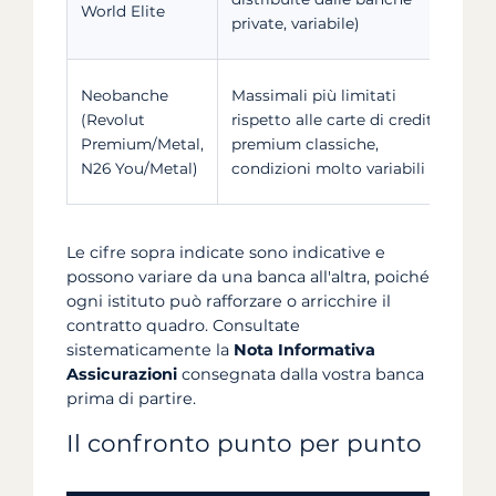
World Elite
private, variabile)
c
A
Neobanche
Massimali più limitati
r
(Revolut
rispetto alle carte di credito
t
Premium/Metal,
premium classiche,
l
N26 You/Metal)
condizioni molto variabili
d
Le cifre sopra indicate sono indicative e
possono variare da una banca all'altra, poiché
ogni istituto può rafforzare o arricchire il
contratto quadro. Consultate
sistematicamente la
Nota Informativa
Assicurazioni
consegnata dalla vostra banca
prima di partire.
Il confronto punto per punto