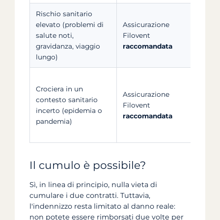
Rischio sanitario
Copre 
elevato (problemi di
Assicurazione
gravid
salute noti,
Filovent
aggrav
gravidanza, viaggio
raccomandata
preesi
lungo)
condiz
Le car
Crociera in un
gener
Assicurazione
contesto sanitario
le pan
Filovent
incerto (epidemia o
Pack M
raccomandata
pandemia)
tramit
grave 
Il cumulo è possibile?
Sì, in linea di principio, nulla vieta di
cumulare i due contratti. Tuttavia,
l'indennizzo resta limitato al danno reale:
non potete essere rimborsati due volte per