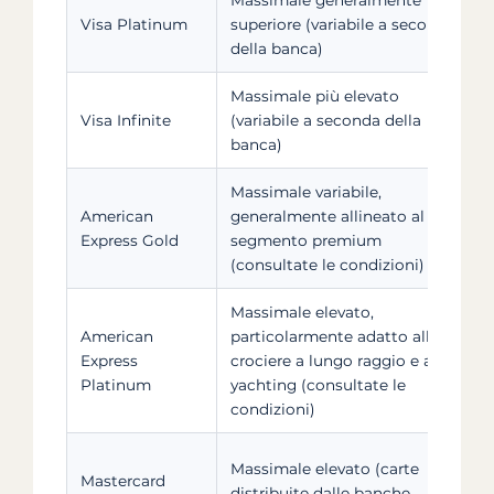
Visa Platinum
superiore (variabile a seconda
f
della banca)
c
Massimale più elevato
T
Visa Infinite
(variabile a seconda della
f
banca)
c
Massimale variabile,
T
American
generalmente allineato al
f
Express Gold
segmento premium
c
(consultate le condizioni)
Massimale elevato,
American
particolarmente adatto alle
T
Express
crociere a lungo raggio e allo
f
Platinum
yachting (consultate le
c
condizioni)
Massimale elevato (carte
T
Mastercard
distribuite dalle banche
f