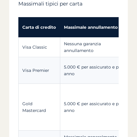
Massimali tipici per carta
Carta di credito
Massimale annullamento
A
Nessuna garanzia
Visa Classic
N
annullamento
T
5.000 € per assicurato e per
Visa Premier
+
anno
a
T
Gold
5.000 € per assicurato e per
+
Mastercard
anno
d
2
Massimale generalmente
T