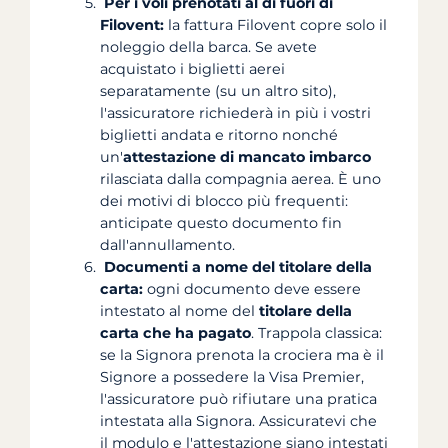
Per i voli prenotati al di fuori di
Filovent:
la fattura Filovent copre solo il
noleggio della barca. Se avete
acquistato i biglietti aerei
separatamente (su un altro sito),
l'assicuratore richiederà in più i vostri
biglietti andata e ritorno nonché
un'
attestazione di mancato imbarco
rilasciata dalla compagnia aerea. È uno
dei motivi di blocco più frequenti:
anticipate questo documento fin
dall'annullamento.
Documenti a nome del titolare della
carta:
ogni documento deve essere
intestato al nome del
titolare della
carta che ha pagato
. Trappola classica:
se la Signora prenota la crociera ma è il
Signore a possedere la Visa Premier,
l'assicuratore può rifiutare una pratica
intestata alla Signora. Assicuratevi che
il modulo e l'attestazione siano intestati