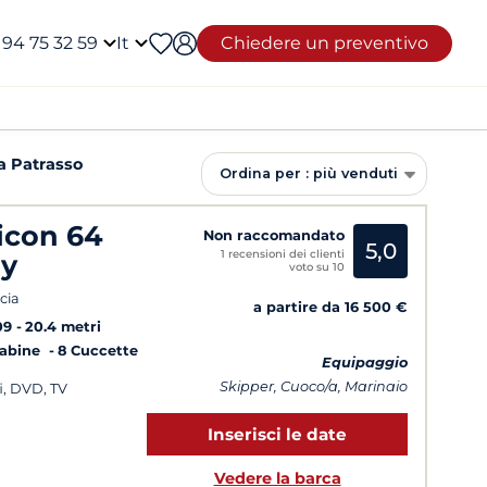
 94 75 32 59
It
Chiedere un preventivo
a Patrasso
Ordina per : più venduti
icon 64
Non raccomandato
5,0
1 recensioni dei clienti
ly
voto su 10
cia
a partire da 16 500 €
09
20.4 metri
Cabine
8 Cuccette
Equipaggio
Skipper, Cuoco/a, Marinaio
i, DVD, TV
Inserisci le date
Vedere la barca