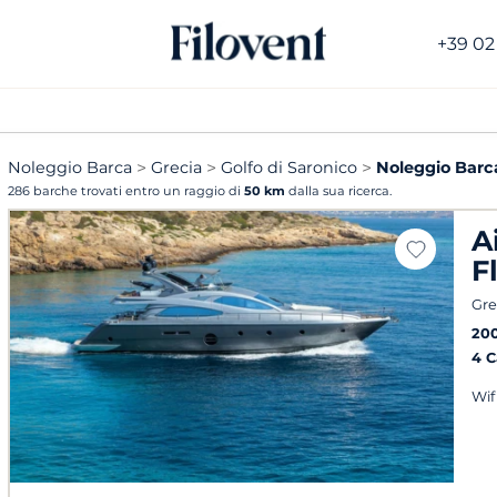
+39 02
Noleggio Barca
Grecia
Golfo di Saronico
Noleggio Barc
286 barche trovati entro un raggio di
50 km
dalla sua ricerca.
A
F
Gre
20
4 
Wif