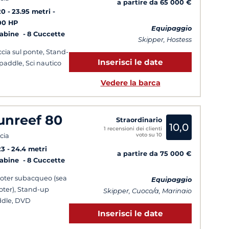
a partire da 65 000 €
20
23.95 metri
00 HP
Equipaggio
Cabine
8 Cuccette
Skipper, Hostess
cia sul ponte, Stand-
Inserisci le date
paddle, Sci nautico
Vedere la barca
unreef 80
Straordinario
10,0
1 recensioni dei clienti
voto su 10
cia
23
24.4 metri
a partire da 75 000 €
Cabine
8 Cuccette
oter subacqueo (sea
Equipaggio
oter), Stand-up
Skipper, Cuoco/a, Marinaio
dle, DVD
Inserisci le date