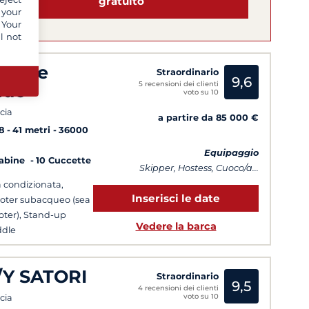
gratuito
 your
 Your
l not
ophie
Straordinario
9,6
5 recensioni dei clienti
lue
voto su 10
cia
a partire da 85 000 €
8
41 metri
36000
Equipaggio
Cabine
10 Cuccette
Skipper, Hostess, Cuoco/a...
a condizionata,
Inserisci le date
oter subacqueo (sea
oter), Stand-up
Vedere la barca
dle
tenza possibile tutti i
rni
/Y SATORI
Straordinario
9,5
4 recensioni dei clienti
voto su 10
cia