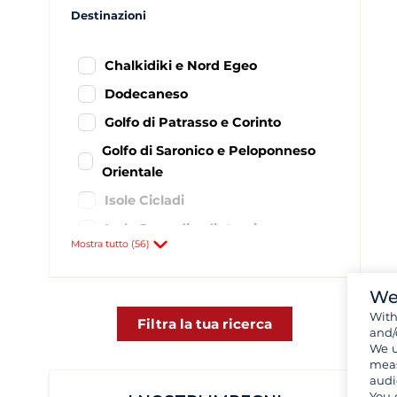
Destinazioni
Chalkidiki e Nord Egeo
Dodecaneso
Golfo di Patrasso e Corinto
Golfo di Saronico e Peloponneso
Orientale
Isole Cicladi
Isole Sporadi e dintorni
Mostra tutto (56)
Mar Ionio greco
Sud del Peloponneso
We
Achillio
2
Wit
Filtra la tua ricerca
and/
Aigeiros- port Fanari
1
We u
meas
Astakos
3
audi
You 