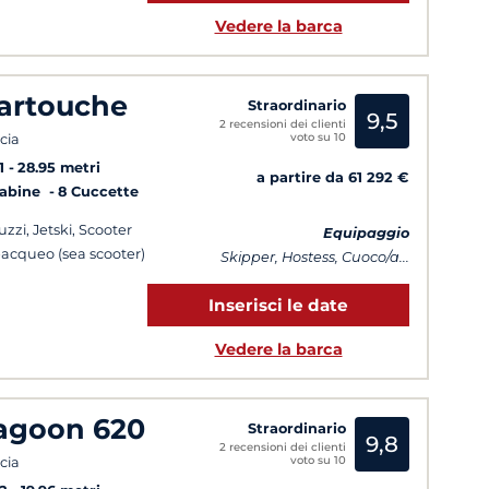
Vedere la barca
artouche
Straordinario
9,5
2 recensioni dei clienti
voto su 10
cia
1
28.95 metri
a partire da 61 292 €
Cabine
8 Cuccette
uzzi, Jetski, Scooter
Equipaggio
acqueo (sea scooter)
Skipper, Hostess, Cuoco/a...
Inserisci le date
Vedere la barca
agoon 620
Straordinario
9,8
2 recensioni dei clienti
voto su 10
cia