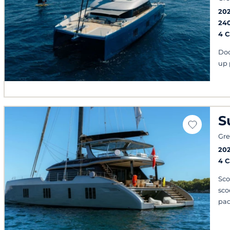
20
24
4 
Doc
up 
S
Gre
20
4 
Sco
sco
pad