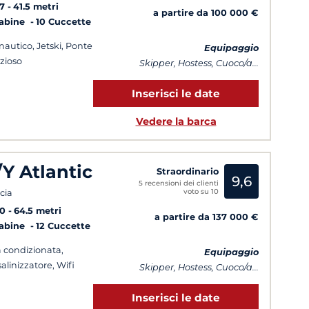
7
41.5 metri
a partire da 100 000 €
Cabine
10 Cuccette
 nautico, Jetski, Ponte
Equipaggio
zioso
Skipper, Hostess, Cuoco/a...
Inserisci le date
Vedere la barca
/Y Atlantic
Straordinario
9,6
5 recensioni dei clienti
voto su 10
cia
10
64.5 metri
a partire da 137 000 €
Cabine
12 Cuccette
a condizionata,
Equipaggio
alinizzatore, Wifi
Skipper, Hostess, Cuoco/a...
Inserisci le date