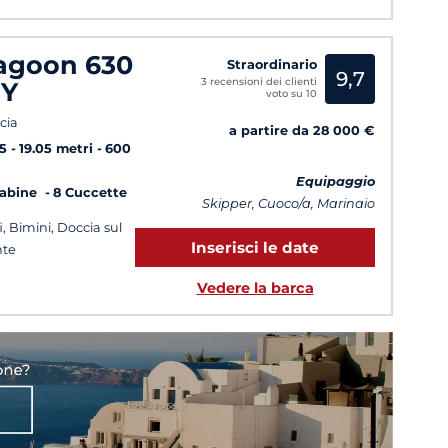
agoon 630
Straordinario
9,7
3 recensioni dei clienti
Y
voto su 10
cia
a partire da 28 000 €
5
19.05 metri
600
Equipaggio
Cabine
8 Cuccette
Skipper, Cuoco/a, Marinaio
i, Bimini, Doccia sul
Inserisci le date
nte
Vedere la barca