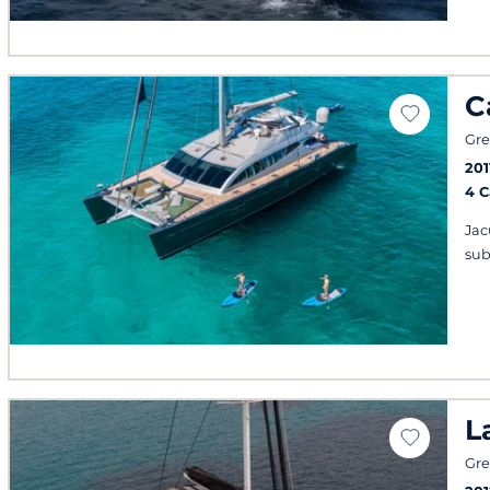
C
Gre
201
4 
Jac
sub
L
Gre