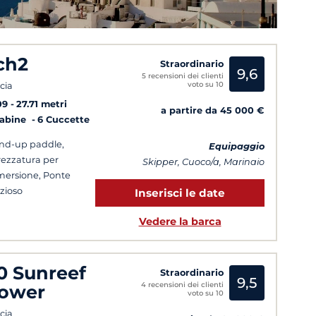
ch2
Straordinario
9,6
5 recensioni dei clienti
voto su 10
cia
09
27.71 metri
a partire da 45 000 €
Cabine
6 Cuccette
nd-up paddle,
Equipaggio
rezzatura per
Skipper, Cuoco/a, Marinaio
ersione, Ponte
zioso
Inserisci le date
Vedere la barca
0 Sunreef
Straordinario
9,5
4 recensioni dei clienti
ower
voto su 10
cia