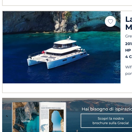
L
M
Gre
201
HP
4 
Wif
po