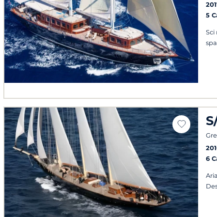
201
5 
Sci
spa
S
Gre
20
6 
Ari
Des