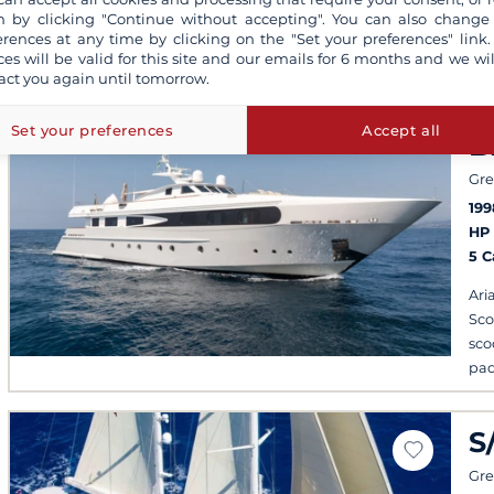
 by clicking "Continue without accepting". You can also change
erences at any time by clicking on the "Set your preferences" link.
ces will be valid for this site and our emails for 6 months and we wil
act you again until tomorrow.
S
Set your preferences
Accept all
B
Gre
199
HP
5 
Ari
Sco
sco
pad
Par
gio
S
Gre