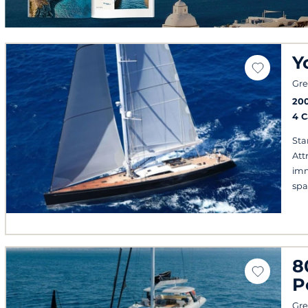
Y
Gre
20
4 
Sta
Att
imm
spa
8
P
Gre