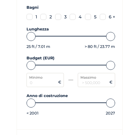
Bagni
1
2
3
4
5
6 +
Lunghezza
25
ft /
7.01
m
>
80
ft /
23.77
m
Budget (EUR)
Minimo
Massimo
€
€
Anno di costruzione
<
2001
2027