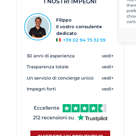
Atene
857
I NOSTRI IMPEGNI
them
Cefalonia
33
pref
choi
Filippo
Corfù
303
cont
Il vostro consulente
Creta
5
dedicato
Egina
2
+39 02 94 75 32 59
Elefsina - Marina Kalympaki
6
30 anni di esperienza
vedi+
Eleusis
3
Trasparenza totale
vedi+
Evia - Oreoi
2
Un servizio di concierge unico
vedi+
Galatas
1
Heraklion
2
Impegni forti
vedi+
Kalamata
17
Kavala
27
Eccellente
Keramoti
10
212 recensioni su
Kiato
8