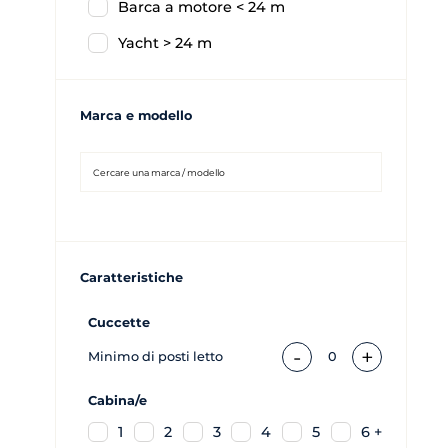
Barca a motore < 24 m
Yacht > 24 m
Marca e modello
Caratteristiche
Cuccette
-
+
Minimo di posti letto
0
Cabina/e
1
2
3
4
5
6 +