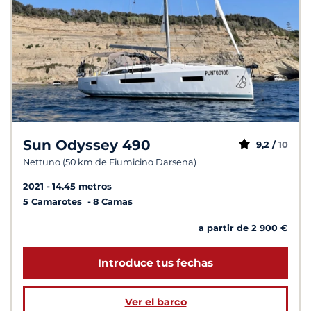
Sun Odyssey 490
9,2 /
10
Nettuno (50 km de Fiumicino Darsena)
2021
14.45 metros
5 Camarotes
8 Camas
a partir de 2 900 €
Introduce tus fechas
Ver el barco