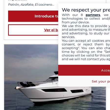
Patrón, Azafata, El cocinero...
We respect your pr
With our 8
partners
, we 
Introduce tus fechas
technologies to collect and/
from your device.
We use this data to provide 
and advertising, to measure t
Ver el barco
and advertising, to study ou
services.
You can accept all cookies an
consent, or reject them by
accepting". You can also ch
time by clicking on the "Set
choices will be valid for this 
and we will not contact you a
Accep
Set your p