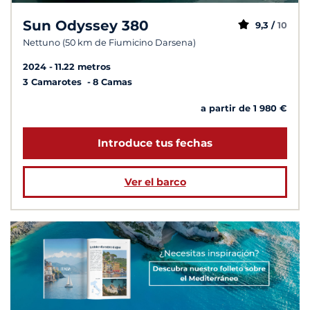
Sun Odyssey 380
9,3 /
10
Nettuno (50 km de Fiumicino Darsena)
2024
11.22 metros
3 Camarotes
8 Camas
a partir de 1 980 €
Introduce tus fechas
Ver el barco