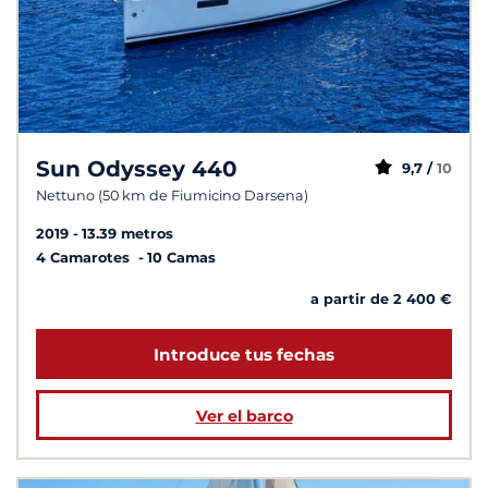
Sun Odyssey 440
9,7 /
10
Nettuno (50 km de Fiumicino Darsena)
2019
13.39 metros
4 Camarotes
10 Camas
a partir de 2 400 €
Introduce tus fechas
Ver el barco