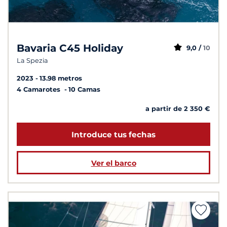
Bavaria C45 Holiday
9,0 /
10
La Spezia
2023
13.98 metros
4 Camarotes
10 Camas
a partir de 2 350 €
Introduce tus fechas
Ver el barco