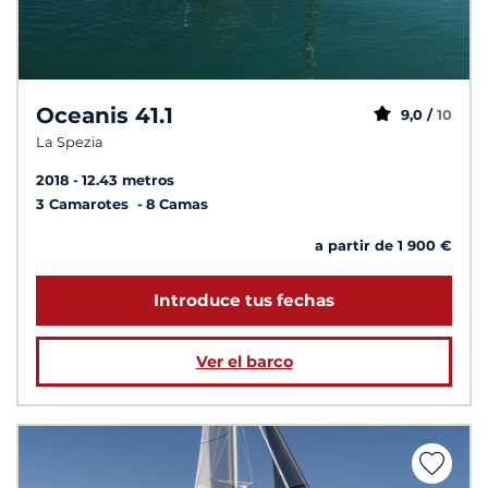
Oceanis 41.1
9,0 /
10
La Spezia
2018
12.43 metros
3 Camarotes
8 Camas
a partir de 1 900 €
Introduce tus fechas
Ver el barco