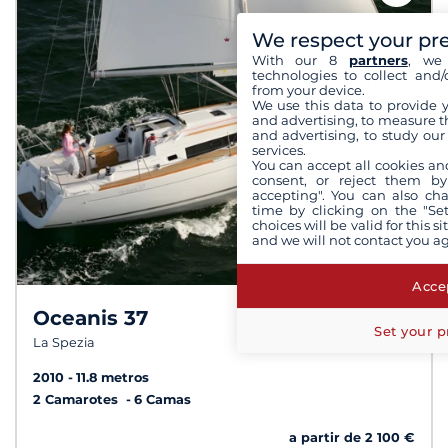
We respect your pr
With our 8
partners
, we 
technologies to collect and/
from your device.
We use this data to provide 
and advertising, to measure t
and advertising, to study ou
services.
You can accept all cookies an
consent, or reject them by
accepting". You can also ch
time by clicking on the "Set
choices will be valid for this 
and we will not contact you a
Accep
Oceanis 37
10,0 /
10
Set your p
La Spezia
2010
11.8 metros
2 Camarotes
6 Camas
a partir de 2 100 €