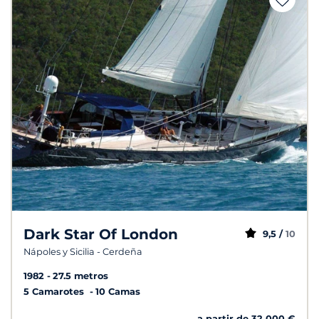
Dark Star Of London
9,5 /
10
Nápoles y Sicilia - Cerdeña
1982
27.5 metros
5 Camarotes
10 Camas
a partir de 32 000 €