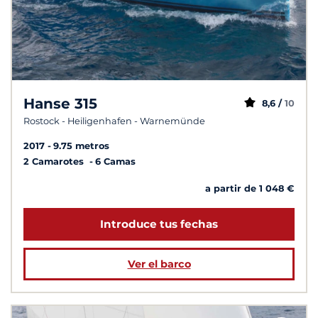
Hanse 315
8,6 /
10
Rostock - Heiligenhafen - Warnemünde
2017
9.75 metros
2 Camarotes
6 Camas
a partir de 1 048 €
Introduce tus fechas
Ver el barco