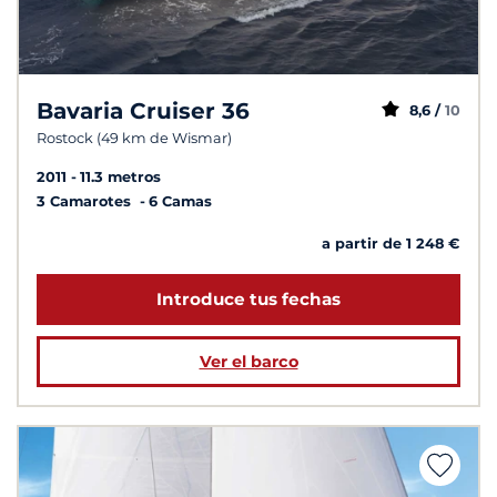
Bavaria Cruiser 36
8,6 /
10
Rostock (49 km de Wismar)
2011
11.3 metros
3 Camarotes
6 Camas
a partir de 1 248 €
Introduce tus fechas
Ver el barco