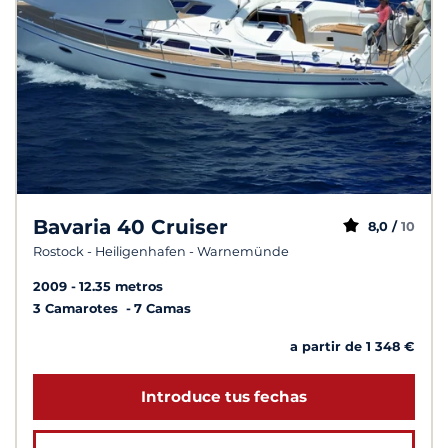
Bavaria 40 Cruiser
8,0 /
10
Rostock - Heiligenhafen - Warnemünde
2009
12.35 metros
3 Camarotes
7 Camas
a partir de 1 348 €
Introduce tus fechas