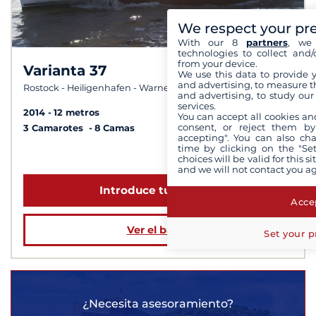
We respect your pr
With our 8
partners
, we 
technologies to collect and/
from your device.
Varianta 37
8,6 /
10
We use this data to provide 
and advertising, to measure t
Rostock - Heiligenhafen - Warnemünde
and advertising, to study ou
services.
2014
12 metros
You can accept all cookies an
consent, or reject them by
3 Camarotes
8 Camas
accepting". You can also ch
time by clicking on the "Set
a partir de 1 198 €
choices will be valid for this 
and we will not contact you a
Introduce tus fechas
Accep
Ver el barco
Set your p
¿Necesita asesoramiento?