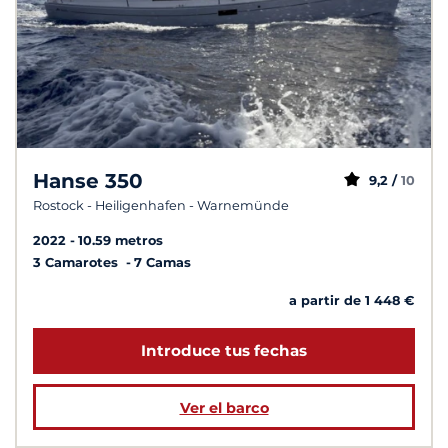
Hanse 350
9,2 /
10
Rostock - Heiligenhafen - Warnemünde
2022
10.59 metros
3 Camarotes
7 Camas
a partir de 1 448 €
Introduce tus fechas
Ver el barco