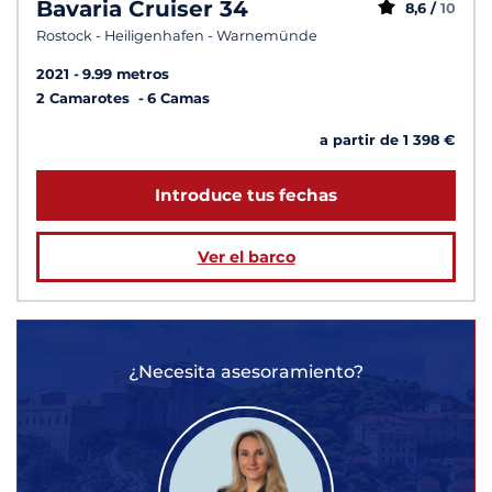
Bavaria Cruiser 34
8,6 /
10
Rostock - Heiligenhafen - Warnemünde
2021
9.99 metros
2 Camarotes
6 Camas
a partir de 1 398 €
Introduce tus fechas
Ver el barco
¿Necesita asesoramiento?