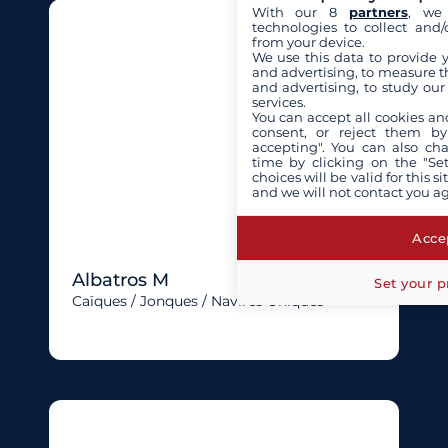
With our 8
partners
, we 
technologies to collect and/
from your device.
We use this data to provide 
and advertising, to measure t
and advertising, to study ou
services.
You can accept all cookies an
consent, or reject them by
accepting". You can also ch
time by clicking on the "Set
choices will be valid for this 
and we will not contact you a
Accep
Albatros M
Set your p
Caïques / Jonques / Navires Uniques