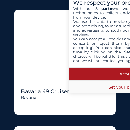
We respect your pr
With our 8
partners
, we 
technologies to collect and/
from your device.
We use this data to provide 
and advertising, to measure t
and advertising, to study ou
services.
You can accept all cookies an
consent, or reject them by
accepting". You can also ch
time by clicking on the "Set
choices will be valid for this 
and we will not contact you a
Accep
Set your p
Bavaria 49 Cruiser
Bavaria