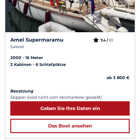
Amel Supermaramu
10
7,4 /
Salivoli
2000
16 Meter
2 Kabinen
6 Schlafplätze
ab 3 800 €
Besatzung
Skipper (wird nicht vom Vercharterer gestellt)
Geben Sie Ihre Daten ein
Das Boot ansehen