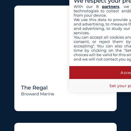
We respect your pr
With our 8
partners
, we 
technologies to collect and/
from your device.
We use this data to provide 
and advertising, to measure t
and advertising, to study ou
services.
You can accept all cookies an
consent, or reject them by
accepting". You can also ch
time by clicking on the "Set
choices will be valid for this 
and we will not contact you a
Accep
Set your p
The Regal
Broward Marine