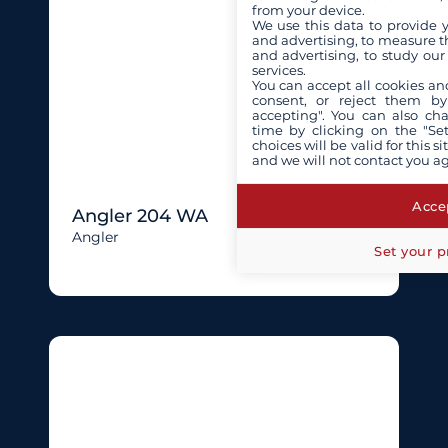
from your device.
We use this data to provide 
and advertising, to measure t
and advertising, to study ou
services.
You can accept all cookies an
consent, or reject them by
accepting". You can also ch
time by clicking on the "Set
choices will be valid for this 
and we will not contact you a
Accep
Angler 204 WA
Angler
Set your p