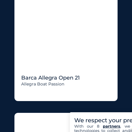
Barca Allegra Open 21
Allegra Boat Passion
We respect your pr
With our 8
partners
, we 
technologies to collect and/