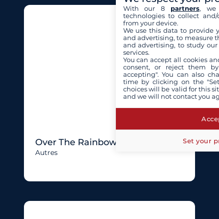
With our 8
partners
, we 
technologies to collect and/
from your device.
We use this data to provide 
and advertising, to measure t
and advertising, to study ou
services.
You can accept all cookies an
consent, or reject them by
accepting". You can also ch
time by clicking on the "Set
choices will be valid for this 
and we will not contact you a
Accep
Set your p
Over The Rainbow Of London
Autres