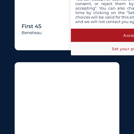
consent, or reject them by
accepting". You can also ch
time by clicking on the "Set
choices will be valid for this 
and we will not contact you a
First 45
Beneteau
Accep
Set your p