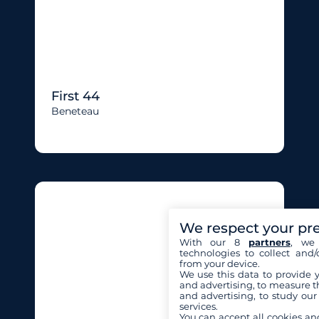
First 44
Beneteau
We respect your pr
With our 8
partners
, we 
technologies to collect and/
from your device.
We use this data to provide 
and advertising, to measure t
and advertising, to study ou
services.
You can accept all cookies an