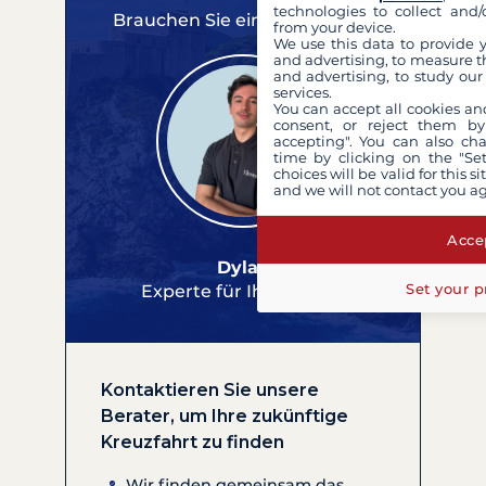
technologies to collect and/
Brauchen Sie eine Beratung?
from your device.
We use this data to provide 
and advertising, to measure t
and advertising, to study ou
services.
You can accept all cookies an
consent, or reject them by
accepting". You can also ch
time by clicking on the "Set
choices will be valid for this 
and we will not contact you a
Accep
Dylan
Set your p
Experte für Ihre Reisen
Kontaktieren Sie unsere
Berater, um Ihre zukünftige
Kreuzfahrt zu finden
Wir finden gemeinsam das