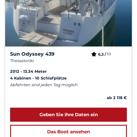
Sun Odyssey 439
10
6,3 /
Thessaloniki
2012
13.34 Meter
4 Kabinen
10 Schlafplätze
Abfahrten sind jeden Tag möglich
ab 2 118 €
Geben Sie Ihre Daten ein
Das Boot ansehen