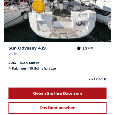
Sun Odyssey 439
10
8,3 /
Vodice
2013
13.34 Meter
4 Kabinen
10 Schlafplätze
ab 1 650 €
Geben Sie Ihre Daten ein
Das Boot ansehen