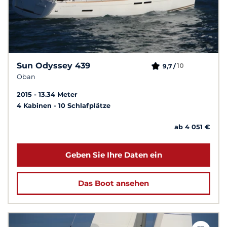
Sun Odyssey 439
10
9,7 /
Oban
2015
13.34 Meter
4 Kabinen
10 Schlafplätze
ab 4 051 €
Geben Sie Ihre Daten ein
Das Boot ansehen