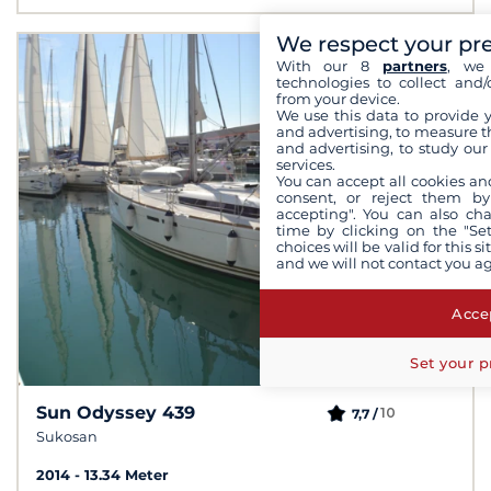
We respect your pr
With our 8
partners
, we 
technologies to collect and/
from your device.
We use this data to provide 
and advertising, to measure t
and advertising, to study ou
services.
You can accept all cookies an
consent, or reject them by
accepting". You can also ch
time by clicking on the "Set
choices will be valid for this 
and we will not contact you a
Accep
Set your p
Sun Odyssey 439
10
7,7 /
Sukosan
2014
13.34 Meter