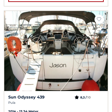
Sun Odyssey 439
10
8,3 /
Pula
2014
13.34 Meter