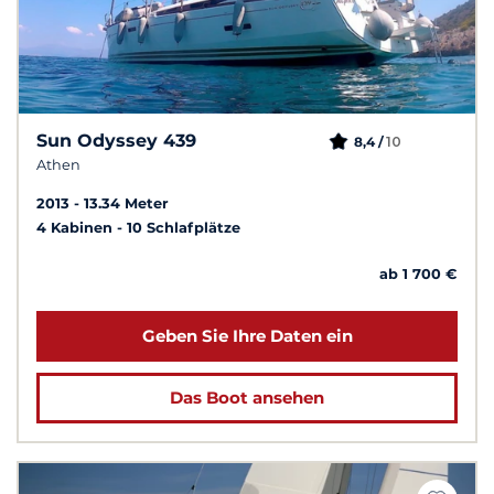
Sun Odyssey 439
10
8,4 /
Athen
2013
13.34 Meter
4 Kabinen
10 Schlafplätze
ab 1 700 €
Geben Sie Ihre Daten ein
Das Boot ansehen