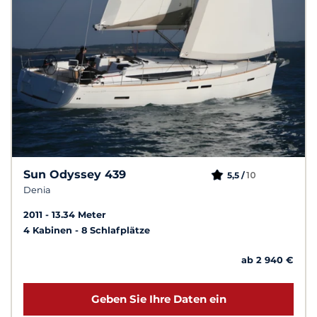
Sun Odyssey 439
10
5,5 /
Denia
2011
13.34 Meter
4 Kabinen
8 Schlafplätze
ab 2 940 €
Geben Sie Ihre Daten ein