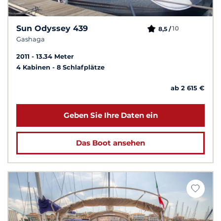
Sun Odyssey 439
10
8,5 /
Gashaga
2011
13.34 Meter
4 Kabinen
8 Schlafplätze
ab 2 615 €
Geben Sie Ihre Daten ein
Das Boot ansehen