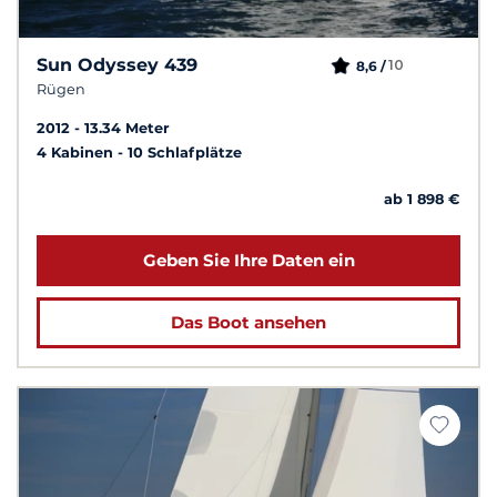
Sun Odyssey 439
10
8,6 /
Rügen
2012
13.34 Meter
4 Kabinen
10 Schlafplätze
ab 1 898 €
Geben Sie Ihre Daten ein
Das Boot ansehen