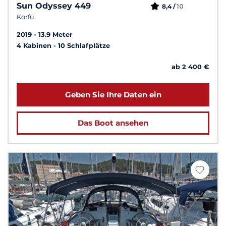
Sun Odyssey 449
10
8,4 /
Korfu
2019
13.9 Meter
4 Kabinen
10 Schlafplätze
ab 2 400 €
Geben Sie Ihre Daten ein
Das Boot ansehen