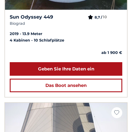
Sun Odyssey 449
10
8,7 /
Biograd
2019
13.9 Meter
4 Kabinen
10 Schlafplätze
ab 1 900 €
Geben Sie Ihre Daten ein
Das Boot ansehen