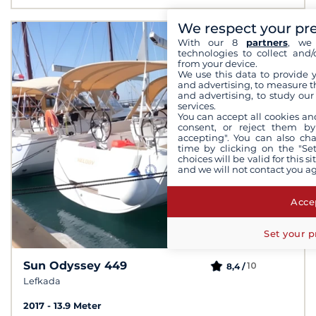
We respect your pr
With our 8
partners
, we 
technologies to collect and/
from your device.
We use this data to provide 
and advertising, to measure t
and advertising, to study ou
services.
You can accept all cookies an
consent, or reject them by
accepting". You can also ch
time by clicking on the "Set
choices will be valid for this 
and we will not contact you a
Accep
Set your p
Sun Odyssey 449
10
8,4 /
Lefkada
2017
13.9 Meter