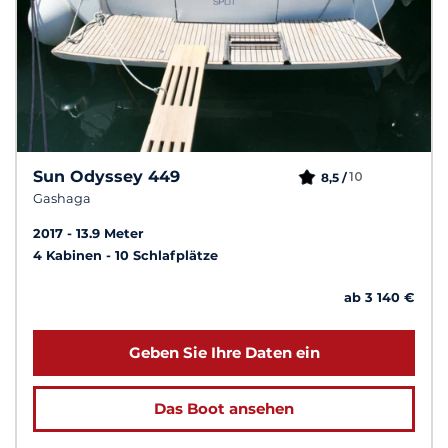
Sun Odyssey 449
10
8,5 /
Gashaga
2017
13.9 Meter
4 Kabinen
10 Schlafplätze
ab 3 140 €
Geben Sie Ihre Daten ein
Das Boot ansehen