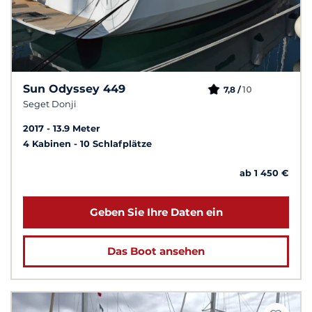
Sun Odyssey 449
10
7,8 /
Seget Donji
2017
13.9 Meter
4 Kabinen
10 Schlafplätze
ab 1 450 €
Geben Sie Ihre Daten ein
Das Boot ansehen