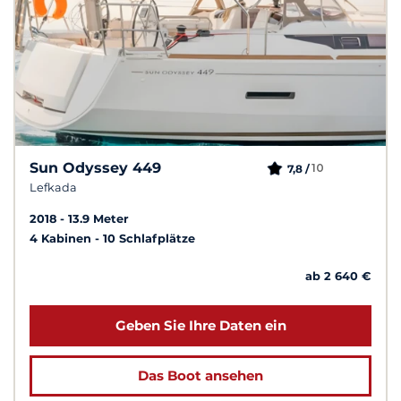
Sun Odyssey 449
10
7,8 /
Lefkada
2018
13.9 Meter
4 Kabinen
10 Schlafplätze
ab 2 640 €
Geben Sie Ihre Daten ein
Das Boot ansehen