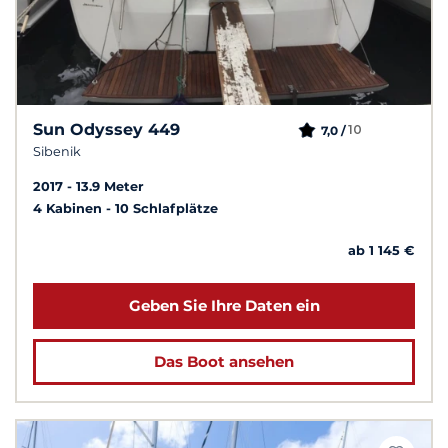
Sun Odyssey 449
10
7,0 /
Sibenik
2017
13.9 Meter
4 Kabinen
10 Schlafplätze
ab 1 145 €
Geben Sie Ihre Daten ein
Das Boot ansehen