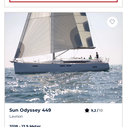
Sun Odyssey 449
10
9,2 /
Lavrion
2018
13.9 Meter