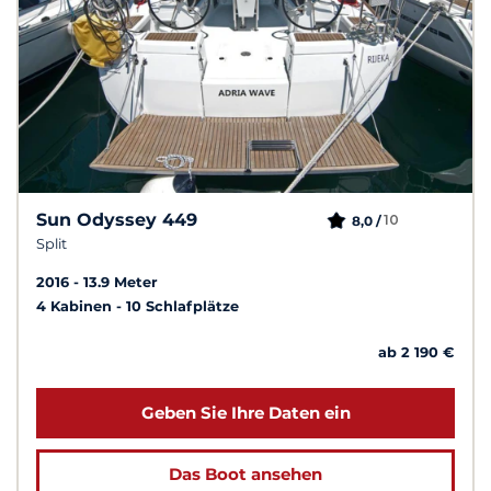
Sun Odyssey 449
10
8,0 /
Split
2016
13.9 Meter
4 Kabinen
10 Schlafplätze
ab 2 190 €
Geben Sie Ihre Daten ein
Das Boot ansehen