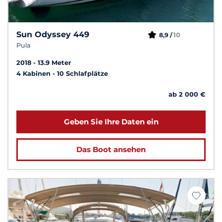
Sun Odyssey 449
10
8,9 /
Pula
2018
13.9 Meter
4 Kabinen
10 Schlafplätze
ab 2 000 €
Geben Sie Ihre Daten ein
Das Boot ansehen