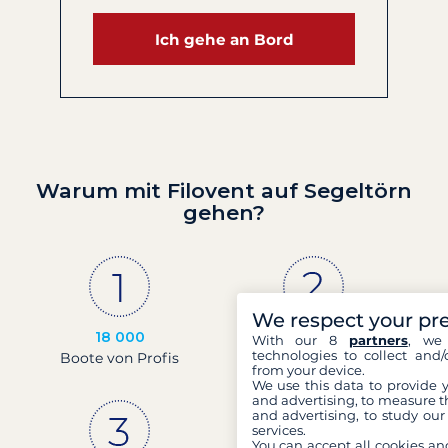
Ich gehe an Bord
Warum mit Filovent auf Segeltörn
gehen?
We respect your pr
18 000
30 Jahre
With our 8
partners
, we 
technologies to collect and/
Boote von Profis
Erfahrung und
from your device.
Leidenschaft
We use this data to provide 
and advertising, to measure t
and advertising, to study ou
services.
You can accept all cookies an