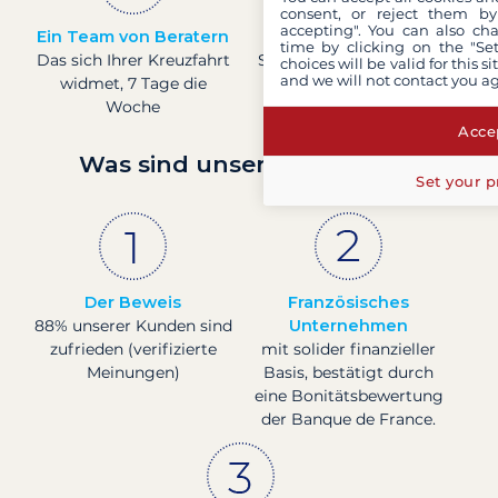
consent, or reject them by
accepting". You can also ch
Ein Team von Beratern
Preise in Echtzeit
time by clicking on the "Set
Das sich Ihrer Kreuzfahrt
Sehen Sie die Preise für
choices will be valid for this 
and we will not contact you a
widmet, 7 Tage die
Boote in Echtzeit.
Woche
Accep
Was sind unsere Garantien?
Set your p
Der Beweis
Französisches
88% unserer Kunden sind
Unternehmen
zufrieden (verifizierte
mit solider finanzieller
Meinungen)
Basis, bestätigt durch
eine Bonitätsbewertung
der Banque de France.