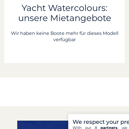
Yacht Watercolours:
unsere Mietangebote
Wir haben keine Boote mehr für dieses Modell
verfügbar
We respect your pr
With our 8
partners
, we 