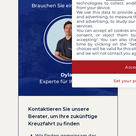
technologies to collect and/
Brauchen Sie eine Beratung?
from your device.
We use this data to provide 
and advertising, to measure t
and advertising, to study ou
services.
You can accept all cookies an
consent, or reject them by
accepting". You can also ch
time by clicking on the "Set
choices will be valid for this 
and we will not contact you a
Accep
Dylan
Set your p
Experte für Ihre Reisen
Kontaktieren Sie unsere
Berater, um Ihre zukünftige
Kreuzfahrt zu finden
Wir finden gemeinsam das