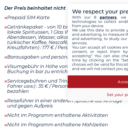
Der Preis beinhaltet nicht
We respect your pr
With our 8
partners
, we 
Prepaid SIM-Karte
technologies to collect and/
from your device.
Getränkepaket - von 10 bis 22 Uhr: Stella-Bier,
We use this data to provide 
lokale Spirituosen, 1 Glas Wein zum Mittag- und
and advertising, to measure t
Abendessen, Wasser, alkoholfreie Getränke,
and advertising, to study ou
türkischer Kaffee, Nescafé, Tee, Anis (126 € für Mini-
services.
You can accept all cookies an
Kreuzfahrten) : 177 € / Person
consent, or reject them by
accepting". You can also ch
Barausgaben und persönliche Ausgaben
time by clicking on the "Set
choices will be valid for this 
Visumgebühr in Höhe von 36 €, die bei der
and we will not contact you a
Buchung in bar zu entrichten ist
Servicegebühren und Trinkgelder (Besatzung,
Accep
Fahrer usw.) : 35 € / Person vor Ort in Bar zu
bezahlen
Set your p
Reiseführer in einer anderen Sprache auf Anfrage
und gegen Aufpreis
Nicht im Programm enthaltene Aktivitäten
Nicht im Programm enthaltene Mahlzeiten