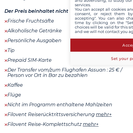
and advertising, to study ou
services.
You can accept all cookies an
Der Preis beinhaltet nicht
consent, or reject them by
accepting". You can also ch
Frische Fruchtsäfte
time by clicking on the "Set
choices will be valid for this 
Alkoholische Getränke
and we will not contact you a
Persönliche Ausgaben
Accep
Tip
Set your p
Prepaid SIM-Karte
Der Transfer vom/zum Flughafen Assuan : 25 € /
Person vor Ort in Bar zu bezahlen
Kaffee
Flüge
Nicht im Programm enthaltene Mahlzeiten
Filovent Reiserücktrittsversicherung
mehr+
Filovent Reise-Komplettschutz
mehr+