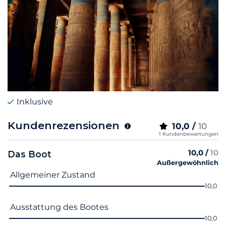
Inklusive
Kundenrezensionen
10,0 /
10
1 Kundenbewertungen
10,0 /
10
Das Boot
Außergewöhnlich
Name des Kriteriums
Note
Allgemeiner Zustand
10,0
Ausstattung des Bootes
10,0