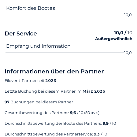
Komfort des Bootes
10,0
10,0 /
10
Der Service
Außergewöhnlich
Name des Kriteriums
Note
Empfang und Information
10,0
Informationen über den Partner
Filovent-Partner seit
2023
Letzte Buchung bei diesem Partner im
März 2026
97
Buchungen bei diesem Partner
Gesamtbewertung des Partners:
9,6
/ 10
(50 avis)
Durchschnittsbewertung der Boote des Partners:
9,9
/ 10
Durchschnittsbewertung des Partnerservice:
9,3
/ 10