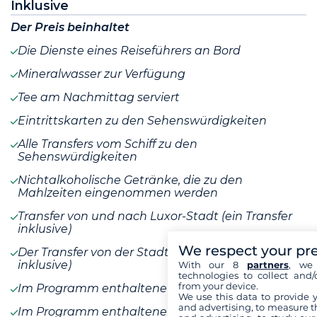
Inklusive
Der Preis beinhaltet
Die Dienste eines Reiseführers an Bord
Mineralwasser zur Verfügung
Tee am Nachmittag serviert
Eintrittskarten zu den Sehenswürdigkeiten
Alle Transfers vom Schiff zu den
Sehenswürdigkeiten
Nichtalkoholische Getränke, die zu den
Mahlzeiten eingenommen werden
Transfer von und nach Luxor-Stadt (ein Transfer
inklusive)
We respect your pr
Der Transfer von der Stadt Assuan (ein Transfer
inklusive)
With our 8
partners
, we 
technologies to collect and/
from your device.
Im Programm enthaltene Aktivitäten
We use this data to provide 
and advertising, to measure t
Im Programm enthaltene Mahlzeiten