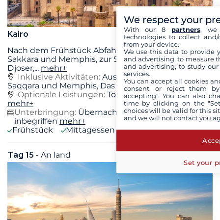
We respect your pr
With our 8
partners
, we 
Kairo
technologies to collect and/
from your device.
Nach dem Frühstück Abfahrt zur Stätte von
We use this data to provide 
Sakkara und Memphis, zur Stufenpyramide von
and advertising, to measure t
and advertising, to study ou
Djoser,
...
mehr+
services.
Inklusive Aktivitäten:
Ausgrabungsstätte von
You can accept all cookies an
Saqqara und Memphis, Das Gizeh-Plateau,
mehr+
consent, or reject them by
Optionale Leistungen:
Ton-/Lichtshow in Gizeh
accepting". You can also ch
mehr+
time by clicking on the "Set
choices will be valid for this 
Unterbringung:
Übernachtung im Hotel
and we will not contact you a
inbegriffen
mehr+
Frühstück
Mittagessen
Abendessen
Accep
Tag 15
- An land
Sa. 29 August 2026
Set your p