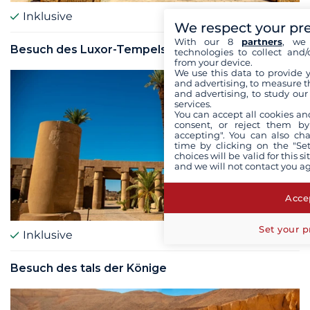
Inklusive
We respect your pr
With our 8
partners
, we 
Besuch des Luxor-Tempels
technologies to collect and/
from your device.
We use this data to provide 
and advertising, to measure t
and advertising, to study ou
services.
You can accept all cookies an
consent, or reject them by
accepting". You can also ch
time by clicking on the "Set
choices will be valid for this 
and we will not contact you a
Accep
Set your p
Inklusive
Besuch des tals der Könige