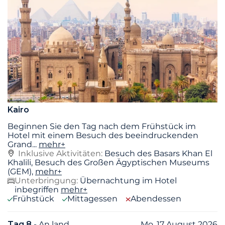
Kairo
Beginnen Sie den Tag nach dem Frühstück im
Hotel mit einem Besuch des beeindruckenden
Grand
...
mehr+
Inklusive Aktivitäten:
Besuch des Basars Khan El
Khalili, Besuch des Großen Ägyptischen Museums
(GEM),
mehr+
Unterbringung:
Übernachtung im Hotel
inbegriffen
mehr+
Frühstück
Mittagessen
Abendessen
Tag 8
- An land
Mo. 17 August 2026