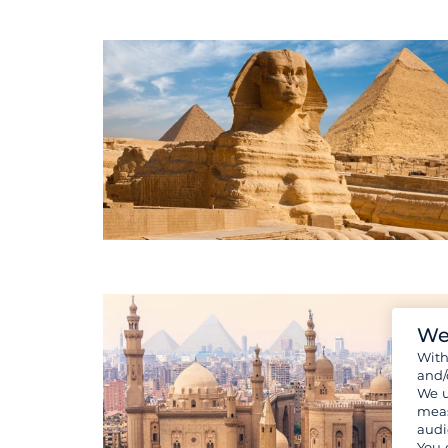
We
Wit
and/
We u
meas
audi
You 