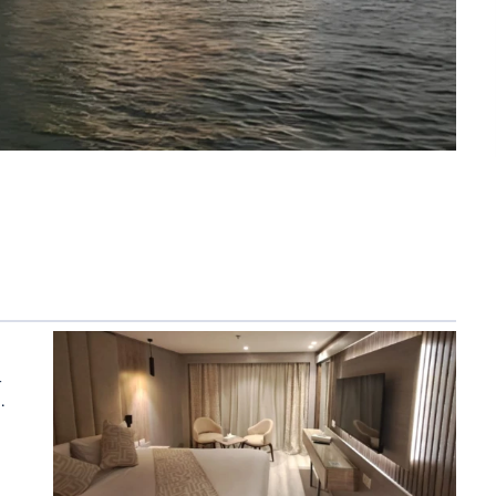
-
.
t