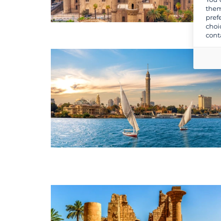
them
pref
choi
cont