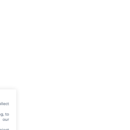
llect
g, to
y our
eject