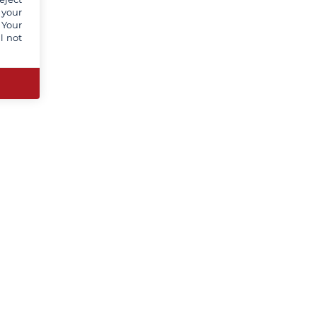
 your
 Your
l not