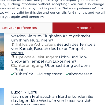
Unterbringung:
Übernachtung im Hotel
 by clicking "Continue without accepting". You can also change
inbegriffen
mehr+
erences at any time by clicking on the "Set your preferences" link.
Frühstück
Mittagessen
Abendessen
ces will be valid for this site and our emails for 6 months and we wil
act you again until tomorrow.
Kairo
Luxor
Set your preferences
Accept all
Nach der Abreise von Ihrem Hotel in Kairo
werden Sie zum Flughafen Kairo gebracht,
um Ihren Flug
...
mehr+
Inklusive Aktivitäten:
Besuch des Tempels
von Karnak, Besuch des Luxor-Tempels,
mehr+
Optionale Leistungen:
Licht- und Ton-
Show am Tempel von Luxor
mehr+
Unterbringung:
Übernachtung auf dem
Boot
Frühstück
Mittagessen
Abendessen
Luxor
Edfu
Nach dem Frühstück an Bord erkunden Sie
das legendäre Westufer von Luxor, wo sich
einige der
...
mehr+