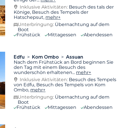
Inklusive Aktivitäten:
Besuch des tals der
Könige, Besuch des Tempels der
Hatschepsut,
mehr+
Unterbringung:
Übernachtung auf dem
Boot
Frühstück
Mittagessen
Abendessen
Edfu
Kom Ombo
Assuan
Nach dem Frühstück an Bord beginnen Sie
den Tag mit einem Besuch des
wunderschön erhaltenen
...
mehr+
Inklusive Aktivitäten:
Besuch des Tempels
von Edfu, Besuch des Tempels von Kom
Ombo,
mehr+
Unterbringung:
Übernachtung auf dem
Boot
Frühstück
Mittagessen
Abendessen