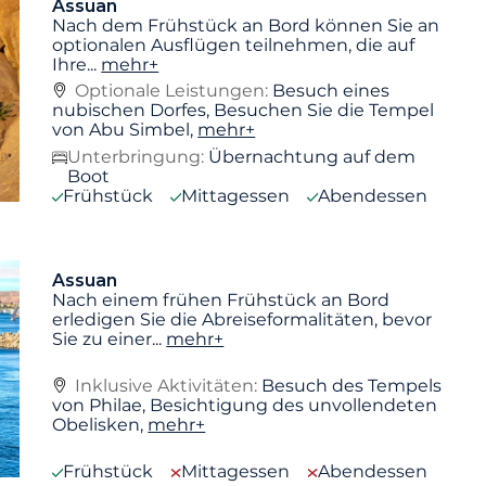
Assuan
Nach dem Frühstück an Bord können Sie an
optionalen Ausflügen teilnehmen, die auf
Ihre
...
mehr+
Optionale Leistungen:
Besuch eines
nubischen Dorfes, Besuchen Sie die Tempel
von Abu Simbel,
mehr+
Unterbringung:
Übernachtung auf dem
Boot
Frühstück
Mittagessen
Abendessen
Assuan
Nach einem frühen Frühstück an Bord
erledigen Sie die Abreiseformalitäten, bevor
Sie zu einer
...
mehr+
Inklusive Aktivitäten:
Besuch des Tempels
von Philae, Besichtigung des unvollendeten
Obelisken,
mehr+
Frühstück
Mittagessen
Abendessen