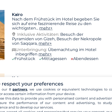
Kairo
Nach dem Frühstück im Hotel begeben Sie
sich auf eine faszinierende Reise zu den
wichtigsten
...
mehr+
Inklusive Aktivitäten:
Besuch der
Pyramiden von Gizeh, Besuch der Nekropole
von Saqqara,
mehr+
Unterbringung:
Übernachtung im Hotel
inbegriffen
mehr+
Frühstück
Mittagessen
Abendessen
Kairo
Beginnen Sie Ihren Tag nach dem Frühstück
 respect your preferences
im Hotel mit einem Besuch des
h our 8
partners
, we use cookies or equivalent technologies to co
bemerkenswerten Grand
...
mehr+
or access certain information from your device.
Inklusive Aktivitäten:
Besuch des Basars
se this data to provide you with personalised content and advertisin
Khan El Khalili, Besuch des Großen
ure the performance of our content and advertising, to stud
Ägyptischen Museums (GEM),
mehr+
ence and to develop our services.
can accept all cookies and processing that require your consent, or r