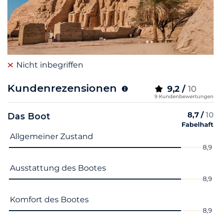
Nicht inbegriffen
Kundenrezensionen
9,2 /
10
9 Kundenbewertungen
8,7 /
10
Das Boot
Fabelhaft
Name des Kriteriums
Note
Allgemeiner Zustand
8,9
Ausstattung des Bootes
8,9
Komfort des Bootes
8,9