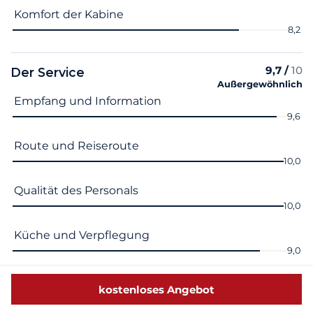
Komfort der Kabine
8,2
9,7 /
10
Der Service
Außergewöhnlich
Name des Kriteriums
Note
Empfang und Information
9,6
Route und Reiseroute
10,0
Qualität des Personals
10,0
Küche und Verpflegung
9,0
Aktivitäten
kostenloses Angebot
10,0