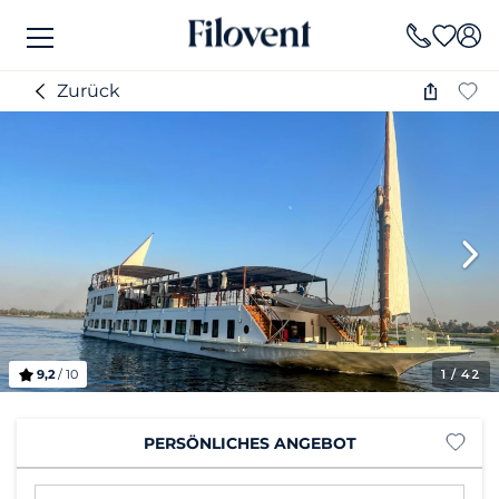
Zurück
9,2
/ 10
1
/ 42
PERSÖNLICHES ANGEBOT