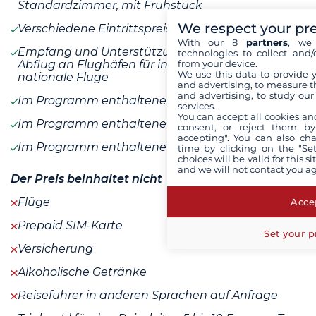
Standardzimmer, mit Frühstück
We respect your pr
Verschiedene Eintrittspreise
With our 8
partners
, we 
Empfang und Unterstützung bei Ankunft und
technologies to collect and/
from your device.
Abflug an Flughäfen für internationale und
We use this data to provide 
nationale Flüge
and advertising, to measure t
and advertising, to study ou
Im Programm enthaltene Aktivitäten
services.
You can accept all cookies an
Im Programm enthaltene Mahlzeiten
consent, or reject them by
accepting". You can also ch
Im Programm enthaltene Hotels
time by clicking on the "Set
choices will be valid for this 
and we will not contact you a
Der Preis beinhaltet nicht
Flüge
Accep
Prepaid SIM-Karte
Set your p
Versicherung
Alkoholische Getränke
Reiseführer in anderen Sprachen auf Anfrage