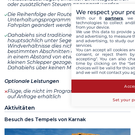
oder zusätzlichen Steuern angepasst werden
We respect your pr
Die Reihenfolge der Route und das
With our 8
partners
, we 
Unterhaltungsprogramm können je nach
technologies to collect and/
Fahrplan geändert werden
from your device.
We use this data to provide 
Dahabiehs sind traditionelle Segelboote, die
and advertising, to measure t
hauptsächlich unter Segel fahren. Wenn die
and advertising, to study ou
services.
Windverhältnisse dies nicht zulassen oder auf
You can accept all cookies an
bestimmten Abschnitten des Nils, kann das Boot
consent, or reject them by
in einem Abstand von etwa 30 m von einem
accepting". You can also ch
kleinen Schlepper gezogen werden, da
time by clicking on the "Set
Dahabiehs über keinen Motor verfügen
choices will be valid for this 
and we will not contact you a
Optionale Leistungen
Accep
Flüge, die nicht im Programm enthalten sind, sind
auf Anfrage erhältlich
Set your p
Aktivitäten
Besuch des Tempels von Karnak