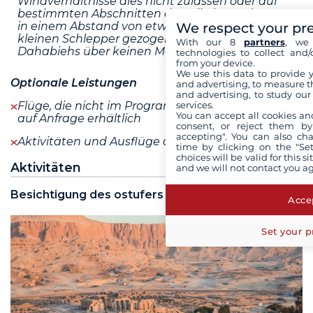
Windverhältnisse dies nicht zulassen oder auf
bestimmten Abschnitten des Nils, kann das Boot
We respect your pr
in einem Abstand von etwa 30 m von einem
kleinen Schlepper gezogen werden, da
With our 8
partners
, we 
Dahabiehs über keinen Motor verfügen
technologies to collect and/
from your device.
We use this data to provide 
Optionale Leistungen
and advertising, to measure t
and advertising, to study ou
services.
Flüge, die nicht im Programm enthalten sind, sind
You can accept all cookies an
auf Anfrage erhältlich
consent, or reject them by
accepting". You can also ch
Aktivitäten und Ausflüge auf Anfrage
mehr+
time by clicking on the "Set
choices will be valid for this 
Aktivitäten
and we will not contact you a
Besichtigung des ostufers von Luxor
Accep
Set your p