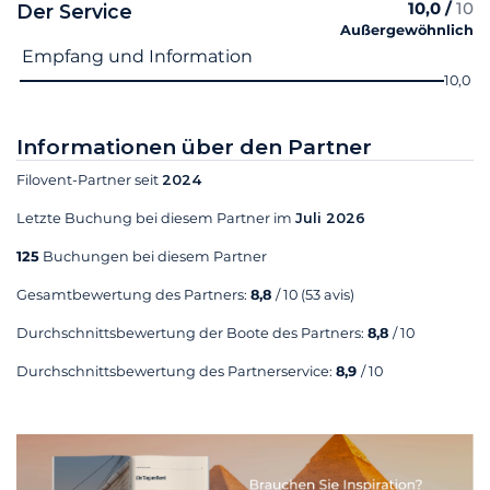
10,0 /
10
Der Service
Außergewöhnlich
Name des Kriteriums
Note
Empfang und Information
10,0
Informationen über den Partner
Filovent-Partner seit
2024
Letzte Buchung bei diesem Partner im
Juli 2026
125
Buchungen bei diesem Partner
Gesamtbewertung des Partners:
8,8
/ 10
(53 avis)
Durchschnittsbewertung der Boote des Partners:
8,8
/ 10
Durchschnittsbewertung des Partnerservice:
8,9
/ 10