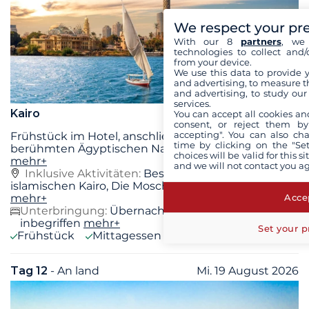
We respect your pr
With our 8
partners
, we 
technologies to collect and/
from your device.
We use this data to provide 
and advertising, to measure t
and advertising, to study ou
services.
Kairo
You can accept all cookies an
consent, or reject them by
accepting". You can also ch
Frühstück im Hotel, anschließend Besuch des
time by clicking on the "Set
berühmten Ägyptischen Nationalmuseums, des
...
choices will be valid for this 
mehr+
and we will not contact you a
Inklusive Aktivitäten:
Besichtigung des
islamischen Kairo, Die Moschee von Muhammad Ali,
Accep
mehr+
Unterbringung:
Übernachtung im Hotel
inbegriffen
mehr+
Set your p
Frühstück
Mittagessen
Abendessen
Tag 12
- An land
Mi. 19 August 2026