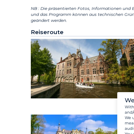
NB : Die präsentierten Fotos, Informationen und B
und das Programm können aus technischen Grün
geändert werden.
Reiseroute
We
Wit
and/
We u
meas
audi
You 