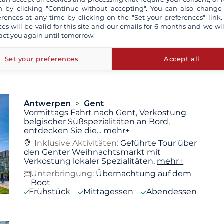
Bierverkostung in der
...
mehr+
 by clicking "Continue without accepting". You can also change
Inklusive Aktivitäten:
Geführte Tour durch
erences at any time by clicking on the "Set your preferences" link.
Brügge und eine örtliche Brauerei: schöne
ces will be valid for this site and our emails for 6 months and we wil
flämische Architektur,
mehr+
act you again until tomorrow.
Unterbringung:
Übernachtung auf dem
Boot
Set your preferences
Accept all
Frühstück
Mittagessen
Abendessen
Antwerpen
Gent
Vormittags Fahrt nach Gent, Verkostung
belgischer Süßspezialitäten an Bord,
entdecken Sie die
...
mehr+
Inklusive Aktivitäten:
Geführte Tour über
den Genter Weihnachtsmarkt mit
Verkostung lokaler Spezialitäten,
mehr+
Unterbringung:
Übernachtung auf dem
Boot
Frühstück
Mittagessen
Abendessen