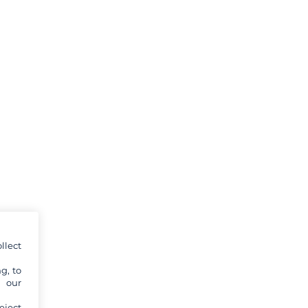
llect
g, to
y our
eject