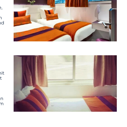
,
h
nd
it
t
en
em