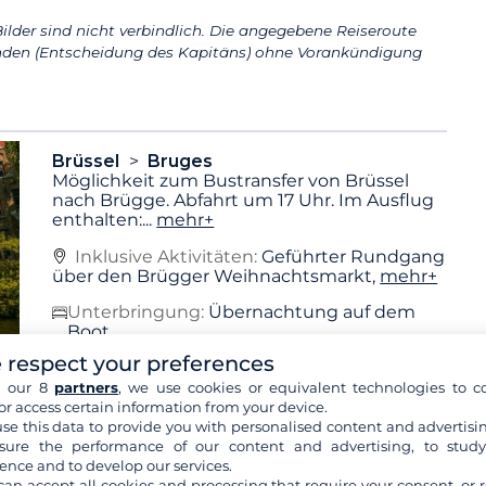
ilder sind nicht verbindlich. Die angegebene Reiseroute
den (Entscheidung des Kapitäns) ohne Vorankündigung
Brüssel
Bruges
Möglichkeit zum Bustransfer von Brüssel
nach Brügge. Abfahrt um 17 Uhr. Im Ausflug
enthalten:
...
mehr+
Inklusive Aktivitäten:
Geführter Rundgang
über den Brügger Weihnachtsmarkt,
mehr+
Unterbringung:
Übernachtung auf dem
Boot
Frühstück
Mittagessen
Abendessen
 respect your preferences
h our 8
partners
, we use cookies or equivalent technologies to co
or access certain information from your device.
se this data to provide you with personalised content and advertisin
Bruges
Aalter
ure the performance of our content and advertising, to stud
Am Morgen, im Preis inbegriffen: Führung
ence and to develop our services.
durch Brügge, Besichtigung und
can accept all cookies and processing that require your consent, or r