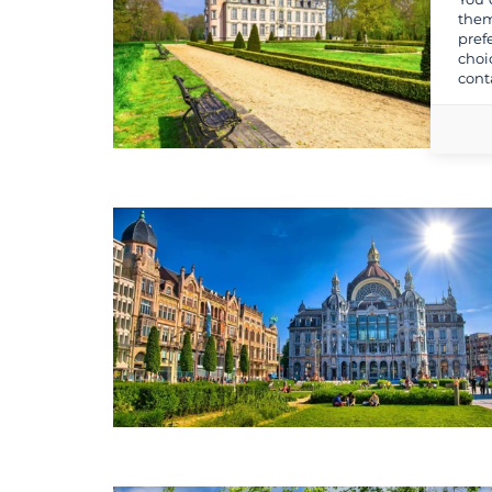
them
pref
choi
cont