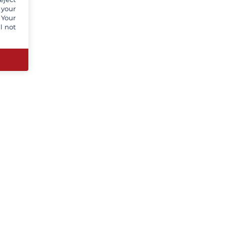
 your
 Your
l not