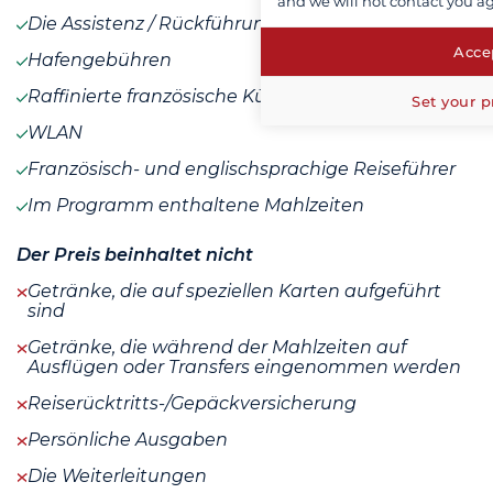
and we will not contact you a
Die Assistenz / Rückführungsversicherung
Accep
Hafengebühren
Raffinierte französische Küche
Set your p
WLAN
Französisch- und englischsprachige Reiseführer
Im Programm enthaltene Mahlzeiten
Der Preis beinhaltet nicht
Getränke, die auf speziellen Karten aufgeführt
sind
Getränke, die während der Mahlzeiten auf
Ausflügen oder Transfers eingenommen werden
Reiserücktritts-/Gepäckversicherung
Persönliche Ausgaben
Die Weiterleitungen