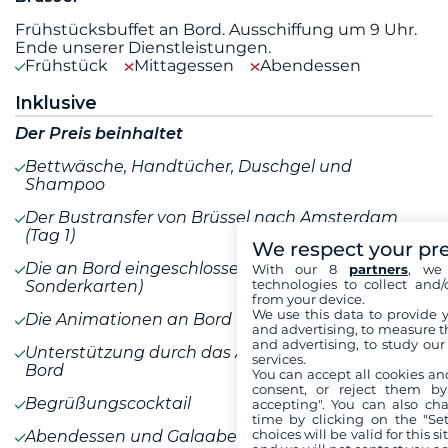
Frühstücksbuffet an Bord. Ausschiffung um 9 Uhr.
Ende unserer Dienstleistungen.
Frühstück
Mittagessen
Abendessen
Inklusive
Der Preis beinhaltet
Bettwäsche, Handtücher, Duschgel und
Shampoo
Der Bustransfer von Brüssel nach Amsterdam
(Tag 1)
We respect your pr
Die an Bord eingeschlossenen Getränke (außer
With our 8
partners
, we 
technologies to collect and/
Sonderkarten)
from your device.
We use this data to provide 
Die Animationen an Bord
and advertising, to measure t
and advertising, to study ou
Unterstützung durch das Animationsteam an
services.
Bord
You can accept all cookies an
consent, or reject them by
Begrüßungscocktail
accepting". You can also ch
time by clicking on the "Set
choices will be valid for this 
Abendessen und Galaabend