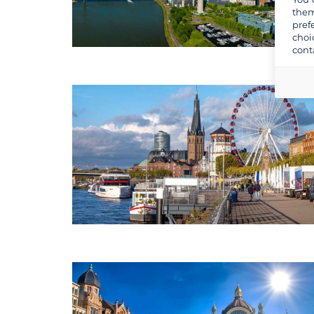
them
pref
choi
cont