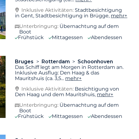
Inklusive Aktivitäten:
Stadtbesichtigung
in Gent, Stadtbesichtigung in Brügge,
mehr+
Unterbringung:
Übernachtung auf dem
Boot
Frühstück
Mittagessen
Abendessen
Bruges
Rotterdam
Schoonhoven
Das Schiff legt am Morgen in Rotterdam an.
Inklusive Ausflug: Den Haag & das
Mauritshuis (ca. 3,5
...
mehr+
Inklusive Aktivitäten:
Besichtigung von
Den Haag und dem Mauritshuis,
mehr+
Unterbringung:
Übernachtung auf dem
Boot
Frühstück
Mittagessen
Abendessen