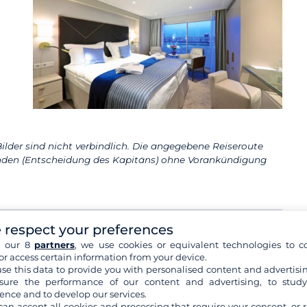
ilder sind nicht verbindlich. Die angegebene Reiseroute
den (Entscheidung des Kapitäns) ohne Vorankündigung
 respect your preferences
Düsseldorf
Morgens Empfang durch Ihren Conferencier
h our 8
partners
, we use cookies or equivalent technologies to co
in Paris Gare du Nord und Abfahrt mit dem
or access certain information from your device.
Eurostar-Zug.
...
mehr+
se this data to provide you with personalised content and advertisin
ure the performance of our content and advertising, to stud
ence and to develop our services.
can accept all cookies and processing that require your consent, or r