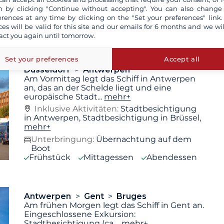
 by clicking "Continue without accepting". You can also change
Unterbringung:
Übernachtung auf dem
erences at any time by clicking on the "Set your preferences" link.
Boot
ces will be valid for this site and our emails for 6 months and we wil
Frühstück
Mittagessen
Abendessen
act you again until tomorrow.
Set your preferences
Accept all
Düsseldorf
Antwerpen
Am Vormittag legt das Schiff in Antwerpen
an, das an der Schelde liegt und eine
europäische Stadt
...
mehr+
Inklusive Aktivitäten:
Stadtbesichtigung
in Antwerpen, Stadtbesichtigung in Brüssel,
mehr+
Unterbringung:
Übernachtung auf dem
Boot
Frühstück
Mittagessen
Abendessen
Antwerpen
Gent
Bruges
Am frühen Morgen legt das Schiff in Gent an.
Eingeschlossene Exkursion:
Stadtbesichtigung (ca.
...
mehr+