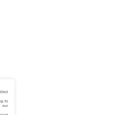
llect
g, to
y our
eject