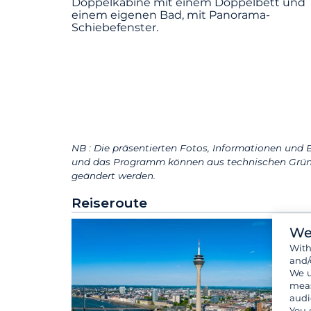
Doppelkabine mit einem Doppelbett und
einem eigenen Bad, mit Panorama-
Schiebefenster.
NB : Die präsentierten Fotos, Informationen und B
und das Programm können aus technischen Grün
geändert werden.
Reiseroute
We
Wit
and/
We u
meas
audi
You 