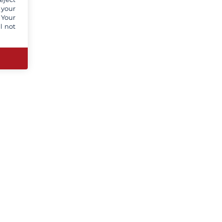
 your
 Your
l not