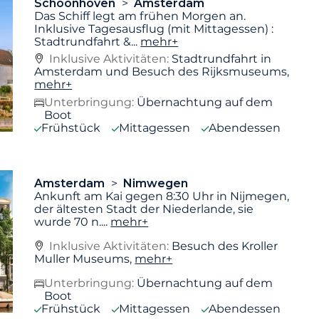
Schoonhoven
Amsterdam
Das Schiff legt am frühen Morgen an.
Inklusive Tagesausflug (mit Mittagessen) :
Stadtrundfahrt &
...
mehr+
Inklusive Aktivitäten:
Stadtrundfahrt in
Amsterdam und Besuch des Rijksmuseums,
mehr+
Unterbringung:
Übernachtung auf dem
Boot
Frühstück
Mittagessen
Abendessen
Amsterdam
Nimwegen
Ankunft am Kai gegen 8:30 Uhr in Nijmegen,
der ältesten Stadt der Niederlande, sie
wurde 70 n.
...
mehr+
Inklusive Aktivitäten:
Besuch des Kroller
Muller Museums,
mehr+
Unterbringung:
Übernachtung auf dem
Boot
Frühstück
Mittagessen
Abendessen