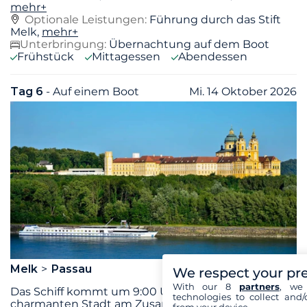
mehr+
Optionale Leistungen:
Führung durch das Stift
Melk,
mehr+
Unterbringung:
Übernachtung auf dem Boot
Frühstück
Mittagessen
Abendessen
Tag 6
- Auf einem Boot
Mi. 14 Oktober 2026
Melk
Passau
We respect your pr
With our 8
partners
, we 
Das Schiff kommt um 9:00 Uhr in Passau an, einer
technologies to collect and/
charmanten Stadt am Zusammenfluss von Donau,
from your device.