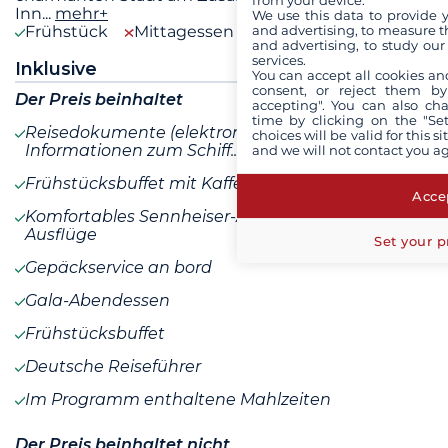
Inn
...
mehr+
We use this data to provide 
and advertising, to measure t
Frühstück
Mittagessen
Abendessen
and advertising, to study ou
services.
Inklusive
You can accept all cookies an
consent, or reject them by
Der Preis beinhaltet
accepting". You can also ch
time by clicking on the "Set
Reisedokumente (elektronisches Ticket,
choices will be valid for this 
Informationen zum Schiff...)
and we will not contact you a
Frühstücksbuffet mit Kaffee/Tee und Fruchtsäften
Accep
Komfortables Sennheiser-Audiosystem für alle
Ausflüge
Set your p
Gepäckservice an bord
Gala-Abendessen
Frühstücksbuffet
Deutsche Reiseführer
Im Programm enthaltene Mahlzeiten
Der Preis beinhaltet nicht