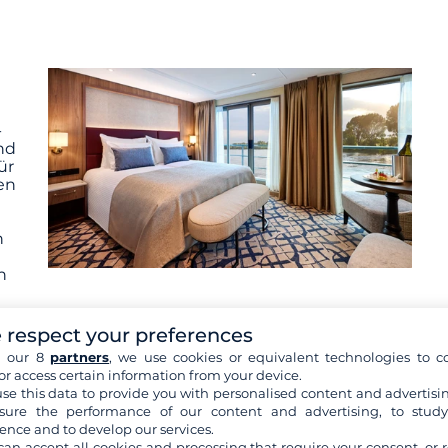
-
nd
ür
en
h
n
 respect your preferences
h our 8
partners
, we use cookies or equivalent technologies to co
ilder sind nicht verbindlich. Die angegebene Reiseroute
or access certain information from your device.
den (Entscheidung des Kapitäns) ohne Vorankündigung
se this data to provide you with personalised content and advertisin
ure the performance of our content and advertising, to stud
ence and to develop our services.
can accept all cookies and processing that require your consent, or r