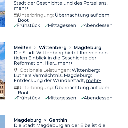
Stadt der Geschichte und des Porzellans,
mehr+
Unterbringung:
Übernachtung auf dem
Boot
Frühstück
Mittagessen
Abendessen
Meißen
Wittenberg
Magdeburg
Die Stadt Wittenberg bietet Ihnen einen
tiefen Einblick in die Geschichte der
Reformation. Hier
...
mehr+
Optionale Leistungen:
Wittenberg:
Luthers Vermächtnis, Magdeburg:
Entdeckung der Wunderstadt,
mehr+
Unterbringung:
Übernachtung auf dem
Boot
Frühstück
Mittagessen
Abendessen
Magdeburg
Genthin
Die Stadt Magdeburg an der Elbe ist die