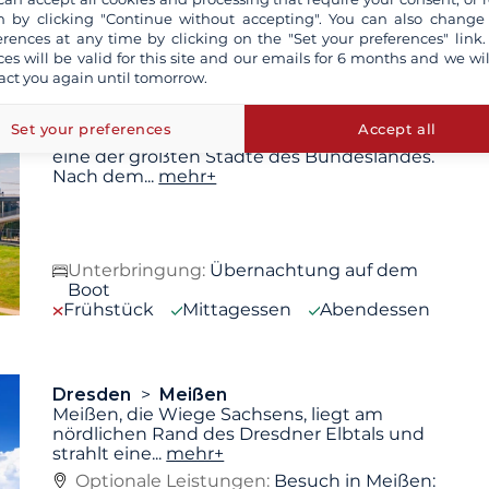
 by clicking "Continue without accepting". You can also change
erences at any time by clicking on the "Set your preferences" link.
ces will be valid for this site and our emails for 6 months and we wil
act you again until tomorrow.
Dresden
Set your preferences
Accept all
Dresden ist die Hauptstadt Sachsens und
eine der größten Städte des Bundeslandes.
Nach dem
...
mehr+
Unterbringung:
Übernachtung auf dem
Boot
Frühstück
Mittagessen
Abendessen
Dresden
Meißen
Meißen, die Wiege Sachsens, liegt am
nördlichen Rand des Dresdner Elbtals und
strahlt eine
...
mehr+
Optionale Leistungen:
Besuch in Meißen: