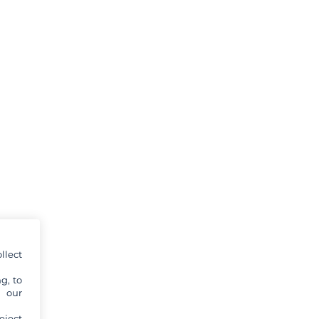
llect
g, to
y our
eject