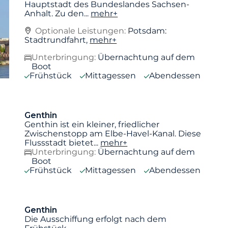
Hauptstadt des Bundeslandes Sachsen-
Anhalt. Zu den
...
mehr+
Optionale Leistungen:
Potsdam:
Stadtrundfahrt,
mehr+
Unterbringung:
Übernachtung auf dem
Boot
Frühstück
Mittagessen
Abendessen
Genthin
Genthin ist ein kleiner, friedlicher
Zwischenstopp am Elbe-Havel-Kanal. Diese
Flussstadt bietet
...
mehr+
Unterbringung:
Übernachtung auf dem
Boot
Frühstück
Mittagessen
Abendessen
Genthin
Die Ausschiffung erfolgt nach dem