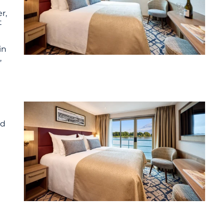
r,
t
in
,
nd