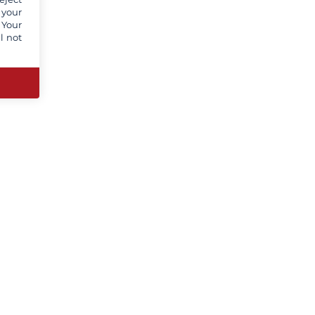
 your
 Your
l not