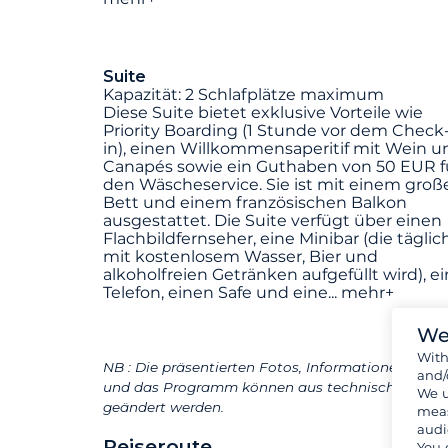
Suite
Kapazität: 2 Schlafplätze maximum
Diese Suite bietet exklusive Vorteile wie
Priority Boarding (1 Stunde vor dem Check
in), einen Willkommensaperitif mit Wein u
Canapés sowie ein Guthaben von 50 EUR f
den Wäscheservice. Sie ist mit einem groß
Bett und einem französischen Balkon
ausgestattet. Die Suite verfügt über einen
Flachbildfernseher, eine Minibar (die täglic
mit kostenlosem Wasser, Bier und
alkoholfreien Getränken aufgefüllt wird), ei
Telefon, einen Safe und eine
...
mehr+
We
Wit
NB : Die präsentierten Fotos, Informationen und B
and/
und das Programm können aus technischen Grün
We u
geändert werden.
meas
audi
Reiseroute
You 