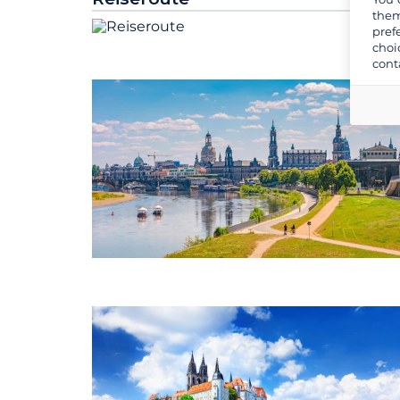
them
pref
choi
cont