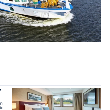
r
in
ie