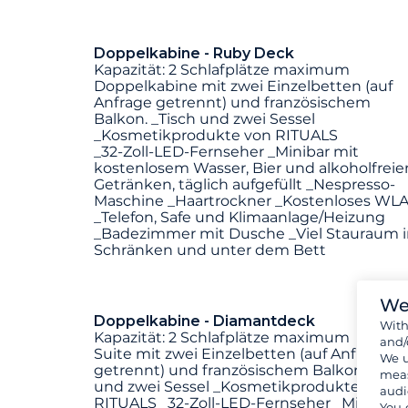
Doppelkabine - Ruby Deck
Kapazität: 2 Schlafplätze maximum
Doppelkabine mit zwei Einzelbetten (auf
Anfrage getrennt) und französischem
Balkon. _Tisch und zwei Sessel
_Kosmetikprodukte von RITUALS
_32-Zoll-LED-Fernseher _Minibar mit
kostenlosem Wasser, Bier und alkoholfreie
Getränken, täglich aufgefüllt _Nespresso-
Maschine _Haartrockner _Kostenloses WL
_Telefon, Safe und Klimaanlage/Heizung
_Badezimmer mit Dusche _Viel Stauraum 
Schränken und unter dem Bett
We
Doppelkabine - Diamantdeck
Wit
Kapazität: 2 Schlafplätze maximum
and/
Suite mit zwei Einzelbetten (auf Anfrage
We u
getrennt) und französischem Balkon. _Tisc
meas
und zwei Sessel _Kosmetikprodukte von
audi
RITUALS _32-Zoll-LED-Fernseher _Minibar
You 