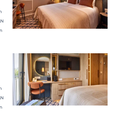
n
AN
in
n
AN
in