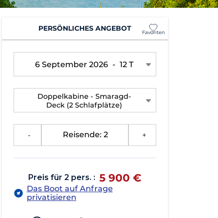
PERSÖNLICHES ANGEBOT
Favoriten
6 September 2026
-
12 T
Doppelkabine - Smaragd-
Deck
(2 Schlafplätze)
-
Reisende: 2
+
5 900 €
Preis für 2 pers. :
Das Boot auf Anfrage
privatisieren