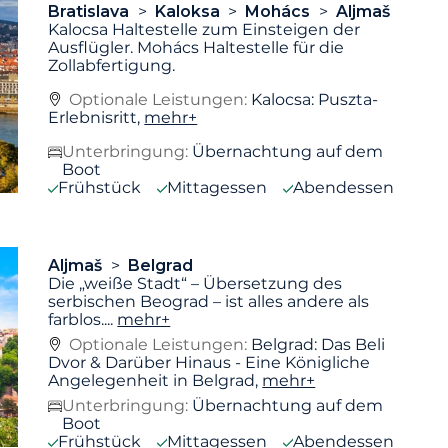
Bratislava
Kaloksa
Mohács
Aljmaš
Kalocsa Haltestelle zum Einsteigen der
Ausflügler. Mohács Haltestelle für die
Zollabfertigung.
Optionale Leistungen:
Kalocsa: Puszta-
Erlebnisritt,
mehr+
Unterbringung:
Übernachtung auf dem
Boot
Frühstück
Mittagessen
Abendessen
Aljmaš
Belgrad
Die „weiße Stadt“ – Übersetzung des
serbischen Beograd – ist alles andere als
farblos.
...
mehr+
Optionale Leistungen:
Belgrad: Das Beli
Dvor & Darüber Hinaus - Eine Königliche
Angelegenheit in Belgrad,
mehr+
Unterbringung:
Übernachtung auf dem
Boot
Frühstück
Mittagessen
Abendessen