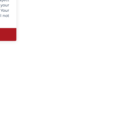
 your
 Your
l not