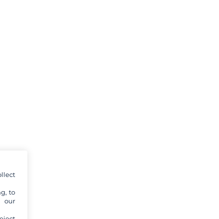
llect
g, to
y our
eject