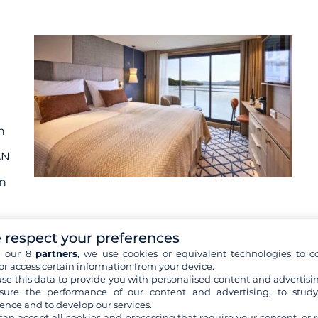
n
AN
in
 respect your preferences
h our 8
partners
, we use cookies or equivalent technologies to co
or access certain information from your device.
se this data to provide you with personalised content and advertisin
h
ure the performance of our content and advertising, to stud
ence and to develop our services.
can accept all cookies and processing that require your consent, or r