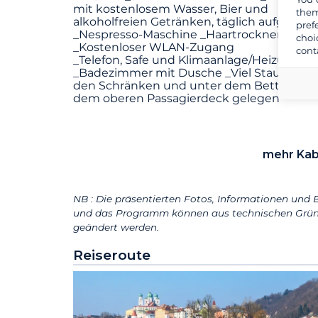
mit kostenlosem Wasser, Bier und
them
alkoholfreien Getränken, täglich aufgefüllt
pref
_Nespresso-Maschine _Haartrockner
choi
_Kostenloser WLAN-Zugang
cont
_Telefon, Safe und Klimaanlage/Heizung
_Badezimmer mit Dusche _Viel Stauraum 
den Schränken und unter dem Bett _Auf
dem oberen Passagierdeck gelegen
mehr Kab
NB : Die präsentierten Fotos, Informationen und B
und das Programm können aus technischen Grün
geändert werden.
Reiseroute