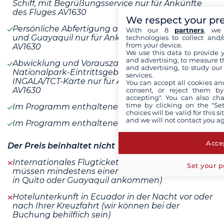
Schiff, mit Begrüßungsservice nur für Ankünfte
des Fluges AV1630
We respect your pr
Persönliche Abfertigung an den Flughäfen Quito
With our 8
partners
, we 
und Guayaquil nur für Ankünfte des Fluges
technologies to collect and/
from your device.
AV1630
We use this data to provide 
and advertising, to measure t
Abwicklung und Vorauszahlung der
and advertising, to study ou
Nationalpark-Eintrittsgebühren und der
services.
INGALA/TCT-Karte nur für Ankünfte des Fluges
You can accept all cookies an
AV1630
consent, or reject them by
accepting". You can also ch
time by clicking on the "Set
Im Programm enthaltene Aktivitäten
choices will be valid for this 
and we will not contact you a
Im Programm enthaltene Mahlzeiten
Accep
Der Preis beinhaltet nicht
Internationales Flugticket nach Ecuador (Sie
Set your p
müssen mindestens einen Tag vor der Kreuzfahrt
in Quito oder Guayaquil ankommen)
Hotelunterkunft in Ecuador in der Nacht vor oder
nach Ihrer Kreuzfahrt (wir können bei der
Buchung behilflich sein)