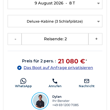
9 August 2026
-
8 T
Deluxe-Kabine
(3 Schlafplätze)
-
Reisende: 2
+
21 080 €
Preis für 2 pers. :
*
Das Boot auf Anfrage privatisieren
WhatsApp
Anrufen
Nachricht
Dylan
Ihr Berater
+49 69 1200 7085