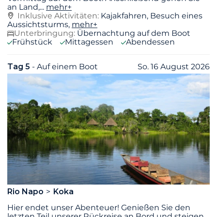
an Land,
...
mehr+
Inklusive Aktivitäten:
Kajakfahren, Besuch eines
Aussichtsturms,
mehr+
Unterbringung:
Übernachtung auf dem Boot
Frühstück
Mittagessen
Abendessen
Tag 5
- Auf einem Boot
So. 16 August 2026
Rio Napo
Koka
Hier endet unser Abenteuer! Genießen Sie den
letzten Teil unserer Rückreise an Bord und steigen
...