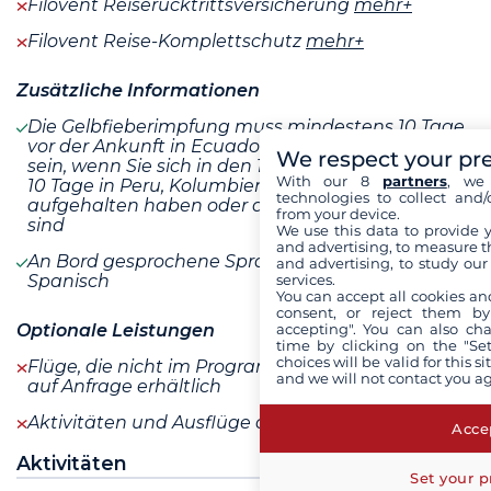
Filovent Reiserücktrittsversicherung
mehr+
Filovent Reise-Komplettschutz
mehr+
Zusätzliche Informationen
Die Gelbfieberimpfung muss mindestens 10 Tage
vor der Ankunft in Ecuador verabreicht worden
We respect your pr
sein, wenn Sie sich in den 10 Tagen zuvor mehr als
With our 8
partners
, we 
10 Tage in Peru, Kolumbien, Bolivien oder Brasilien
technologies to collect and/
aufgehalten haben oder durch Brasilien gereist
from your device.
sind
We use this data to provide 
and advertising, to measure t
An Bord gesprochene Sprachen: Englisch und
and advertising, to study ou
services.
Spanisch
You can accept all cookies an
consent, or reject them by
accepting". You can also ch
Optionale Leistungen
time by clicking on the "Set
choices will be valid for this 
Flüge, die nicht im Programm enthalten sind, sind
and we will not contact you a
auf Anfrage erhältlich
Aktivitäten und Ausflüge auf Anfrage
mehr+
Accep
Aktivitäten
Set your p