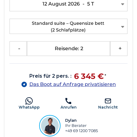
12 August 2026
-
5 T
Standard suite – Queensize bett
(2 Schlafplätze)
-
Reisende: 2
+
6 345 €
Preis für 2 pers. :
*
Das Boot auf Anfrage privatisieren
WhatsApp
Anrufen
Nachricht
Dylan
Ihr Berater
+49 69 1200 7085