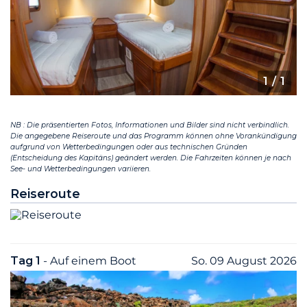
1
/ 1
NB : Die präsentierten Fotos, Informationen und Bilder sind nicht verbindlich.
Die angegebene Reiseroute und das Programm können ohne Vorankündigung
aufgrund von Wetterbedingungen oder aus technischen Gründen
(Entscheidung des Kapitäns) geändert werden. Die Fahrzeiten können je nach
See- und Wetterbedingungen variieren.
Reiseroute
Tag 1
- Auf einem Boot
So. 09 August 2026