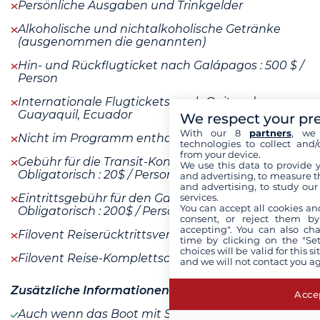
Persönliche Ausgaben und Trinkgelder
Alkoholische und nichtalkoholische Getränke
(ausgenommen die genannten)
Hin- und Rückflugticket nach Galápagos : 500 $ /
Person
Internationale Flugtickets nach Quito oder
Guayaquil, Ecuador
We respect your pr
With our 8
partners
, we 
Nicht im Programm enthaltene Mahlzeiten
technologies to collect and/
from your device.
Gebühr für die Transit-Kontrollkarte -
We use this data to provide 
Obligatorisch : 20$ / Person
and advertising, to measure t
and advertising, to study ou
services.
Eintrittsgebühr für den Galápagos-Park -
You can accept all cookies an
Obligatorisch : 200$ / Person
consent, or reject them by
accepting". You can also ch
Filovent Reiserücktrittsversicherung
mehr+
time by clicking on the "Set
choices will be valid for this 
Filovent Reise-Komplettschutz
mehr+
and we will not contact you a
Zusätzliche Informationen
Accep
Auch wenn das Boot mit Segeln ausgestattet ist,