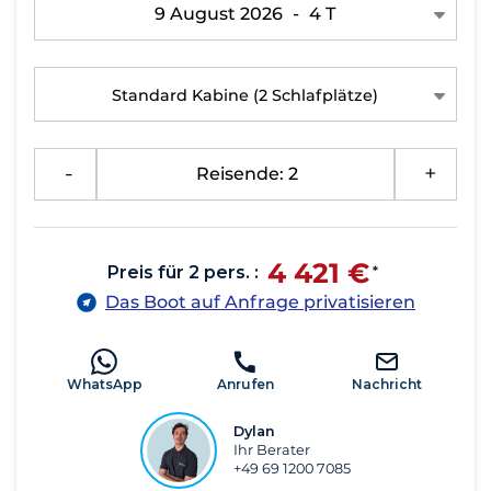
9 August 2026
-
4 T
Standard Kabine
(2 Schlafplätze)
-
Reisende: 2
+
4 421 €
Preis für 2 pers. :
*
Das Boot auf Anfrage privatisieren
WhatsApp
Anrufen
Nachricht
Dylan
Ihr Berater
+49 69 1200 7085