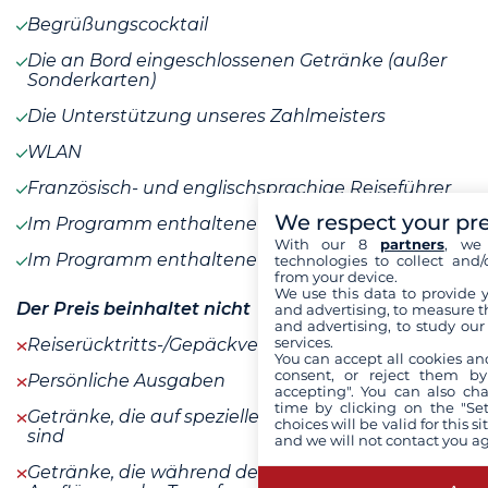
Begrüßungscocktail
Die an Bord eingeschlossenen Getränke (außer
Sonderkarten)
Die Unterstützung unseres Zahlmeisters
WLAN
Französisch- und englischsprachige Reiseführer
We respect your pr
Im Programm enthaltene Aktivitäten
With our 8
partners
, we 
Im Programm enthaltene Mahlzeiten
technologies to collect and/
from your device.
We use this data to provide 
Der Preis beinhaltet nicht
and advertising, to measure t
and advertising, to study ou
services.
Reiserücktritts-/Gepäckversicherung
You can accept all cookies an
consent, or reject them by
Persönliche Ausgaben
accepting". You can also ch
time by clicking on the "Set
Getränke, die auf speziellen Karten aufgeführt
choices will be valid for this 
sind
and we will not contact you a
Getränke, die während der Mahlzeiten auf