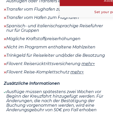
Accep
Ausflügen oder Transfers eingenommen werden
Transfer vom Flughafen zum Hafen
Set your p
Transfer vom Hafen zum Flughafen
Spanisch- und italienischsprachige Reiseführer
nur für Gruppen
Mögliche Kraftstoffpreiserhöhungen
Nicht im Programm enthaltene Mahlzeiten
Trinkgeld für Reiseleiter und/oder die Besatzung
Filovent Reiserücktrittsversicherung
mehr+
Filovent Reise-Komplettschutz
mehr+
Zusätzliche Informationen
Ausflüge müssen spätestens zwei Wochen vor
Beginn der Kreuzfahrt hinzugefügt werden. Für
Änderungen, die nach der Bestätigung der
Buchung vorgenommen werden, wird eine
Änderungsgebühr von 50€ pro Fall erhoben