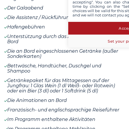
accepting". You can also ch
time by clicking on the "Set
Der Galaabend
choices will be valid for this 
and we will not contact you a
Die Assistenz / Rückführungsversicherung
Hafengebühren
Accep
Unterstützung durch das Animationsteam an
Set your p
Bord
Die an Bord eingeschlossenen Getränke (außer
Sonderkarten)
Bettwäsche, Handtücher, Duschgel und
Shampoo
Getränkepaket für das Mittagessen auf der
Jungfrau: 1 Glas Wein (1 dl Weiß- oder Rotwein)
oder ein Bier (3 dl) oder 1 Softdrink (5 dl)
Die Animationen an Bord
Französisch- und englischsprachige Reiseführer
Im Programm enthaltene Aktivitäten
Im Programm enthaltene Mahlzeiten