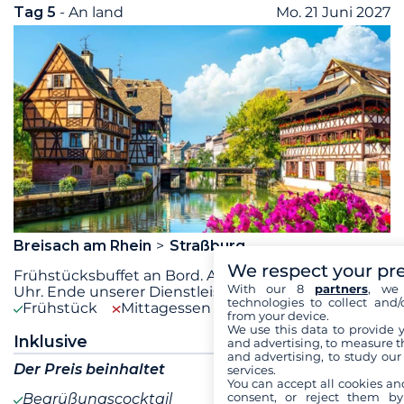
Tag 5
- An land
Mo. 21 Juni 2027
Breisach am Rhein
Straßburg
We respect your pr
Frühstücksbuffet an Bord. Ausschiffung gegen 10
With our 8
partners
, we 
Uhr. Ende unserer Dienstleistungen.
technologies to collect and/
Frühstück
Mittagessen
Abendessen
from your device.
We use this data to provide 
Inklusive
and advertising, to measure t
and advertising, to study ou
Der Preis beinhaltet
services.
You can accept all cookies an
consent, or reject them by
Begrüßungscocktail